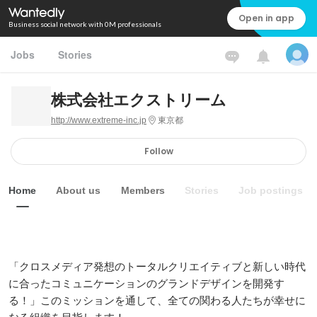
Open in app
Business social network with 0M professionals
Jobs
Stories
株式会社エクストリーム
http://www.extreme-inc.jp
東京都
Follow
Home
About us
Members
Stories
Job postings
「クロスメディア発想のトータルクリエイティブと新しい時代
に合ったコミュニケーションのグランドデザインを開発す
る！」このミッションを通して、全ての関わる人たちが幸せに