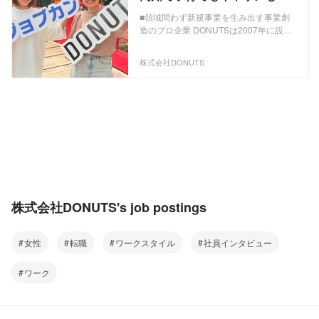
立！ジョブカンのインサイド
■領域問わず新規事業を生み出す事業創
セールス募集！
造のプロ企業 DONUTSは2007年に設立
されたIT分野の4領域（SaaS・ゲーム・
メディア・医療）を軸に事業展開するユ
株式会社DONUTS
ニークな企業です。複数ジャンルのヒッ
トプロダクトを運営しながら、新規事業
を生み出し続けることで、創業以来黒字
経営と高い成長率を達成してきました。
世の中の時流を変え、10年・20年先にも
価値を残せるサービスやコンテンツをテ
ーマに、新たな事業を今後も展開してい
きます。 ■バックオフィスの幅広い領域
を効率化するSaaS「ジョブカン」 ジョ
ブカンシリーズは、勤怠管理を始めと
し、経費精算・ワークフロー・採用管
株式会社DONUTS's job postings
理・労務HR・給与計算・会計・見積/請
求書・BPOの9サービスからなる、バッ
クオフィス業務を効率化するクラウド型
女性
転職
ワークスタイル
社員インタビュー
ERPシステムです。企業の創業期から成
熟期まであらゆるステージ・規模に対応
ワーク
しており、累計導入実績は25万社、有料
ID数は300万を突破しました。法人向け
IT製品の比較・資料請求サイト「ITトレ
ンド」が発表した「ITトレンド年間ラン