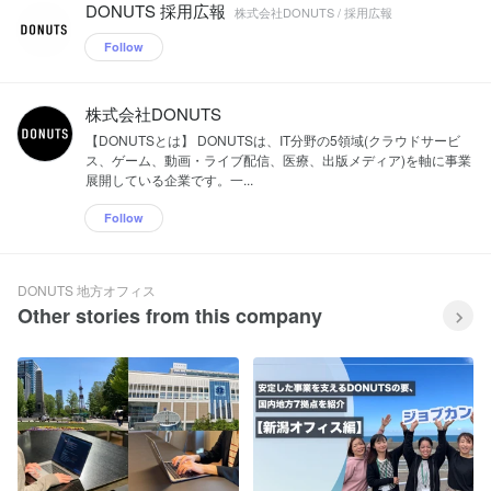
DONUTS 採用広報
キング2024※」において、「勤怠管理・
株式会社DONUTS / 採用広報
就業管理」部門、「ワークフロー」部
Follow
門、「採用管理・選考管理システム」部
門、「人事システム」部門、「給与計
算」部門、「法人向け会計ソフト」部
門、「帳票電子化ツール」部門で第1位
株式会社DONUTS
に選ばれています。 公式サイト :
【DONUTSとは】 DONUTSは、IT分野の5領域(クラウドサービ
https://all.jobcan.ne.jp/ ※2024年にITトレ
ス、ゲーム、動画・ライブ配信、医療、出版メディア)を軸に事業
ンドの各カテゴリーでユーザーから最も
展開している企業です。一...
支持された製品を発表。2024年1月1日
～11月30日までの資料請求数をもとに集
Follow
計しています。 ■他事業部 ゲーム: 1000
万DL超のソーシャルゲーム「暴走列伝
単車の虎」や、160万DL突破した
「Tokyo 7th シスターズ」などを開発、
DONUTS 地方オフィス
運営。
Other stories from this company
◯https://www.donuts.ne.jp/products/tans
ha/
◯https://www.donuts.ne.jp/products/t7s/
メディア: 1700万DL、月間動画再生回数
5億5000万回を記録したLIVE動画配信ア
プリ「ミクチャ」を開発、運営。
◯https://www.donuts.ne.jp/products/mix
ch/ 医療: 無床診療所向けクラウド型電子
カルテサービス「CLIUS」を開発、運