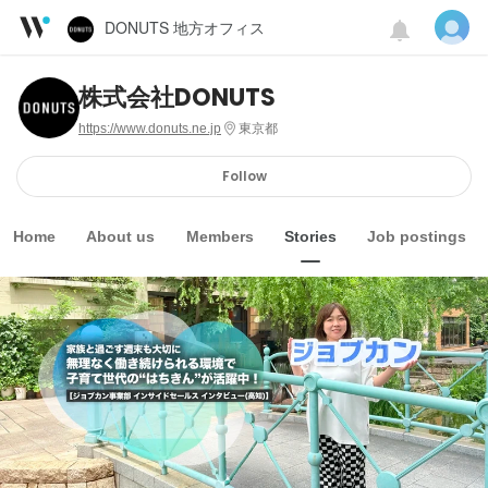
DONUTS 地方オフィス
株式会社DONUTS
https://www.donuts.ne.jp
東京都
Follow
Home
About us
Members
Stories
Job postings