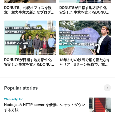
営。
◯https://www.donuts.ne.jp/products/cliu
DONUTS、札幌オフィスを設
DONUTSが目指す地方活性化
s/
立 主力事業の新たなプロダク
安定した事業を支えるDONUTS
ト開発拠点として始動！北海道
の要、国内地方7拠点を紹介
を代表するIT企業を目指す
【新潟オフィス編】
DONUTSが目指す地方活性化
18年ぶりの秋田で拓く新たなキ
安定した事業を支えるDONUTS
ャリア Uターン転職で、故郷
の要、国内地方7拠点を紹介
にエンジニアが活躍できる環境
【札幌オフィス編】
を【ジョブカン事業部 エンジニ
アインタビュー(秋田)】
Popular stories
Wantedly, Inc.
Node.js の HTTP server を優雅にシャットダウン
する方法