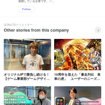
展開している企業です。一...
ンメント・コンテンツを生み出し続けて
います。 ■ゲーム事業 オリジナルタイト
Follow
ルでNo.1を獲得する！DONUTS GAMES
https://www.donuts.ne.jp/games/ 「D4DJ
Groovy Mix」「ブラックスター -Theater
DONUTSクリエイター
Starless-」「Tokyo 7th シスターズ」
Other stories from this company
「暴走列伝 単車の虎」など、オリジナル
タイトルを中心として多岐にわたるタイ
トルを開発・運営しています。
（※「D4DJ Groovy Mix」はブシロード
との共同開発） ■医療事業 開業医の悩み
を解決するクラウド型電子カルテシステ
ム「CLIUS」 https://clius.jp/ 流行に乗る
わけでも、儲けに左右されるわけでもな
い。電子カルテ「CLIUS（クリアス）」
は、純粋な「使いやすさ」を追求し、実
際の医師の声を元に開発されたプロダク
オリジナルIPで勝負し続ける！
10周年を迎えた「暴走列伝 単
トです。クリニックで働く方々の負担を
【ゲーム事業部ゲームデザイナ
車の虎」 ユーザーのニーズを
減らし、患者さまにとってベストな診療
ー インタビュー】
とらえたイベントで長期人気タ
につながるクラウドサービスを目指して
イトルを支える【ゲーム事業部
います。 ■出版メディア事業 雑誌の発行
「単車の虎」プランナーインタ
と連動したデジタルメディア事業
ビュー】
「Ray」 https://ray-web.jp/ ■新規事業 ・
ファッションイベント「札幌コレクショ
ン( サツコレ)」運営事業 ・VR関連事業