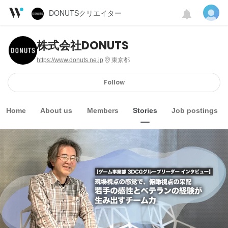
DONUTSクリエイター
株式会社DONUTS
https://www.donuts.ne.jp
東京都
Follow
Home
About us
Members
Stories
Job postings