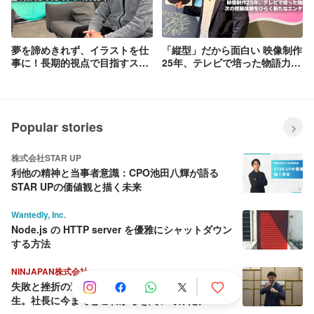
（ときめきVR、Akilab等） ■DONUTS
GROUP ・eスポーツ事業「CELLORB」
・地域密着型メディア「美少女図鑑」 ・
夢を諦めきれず、イラストを仕
「縦型」だから面白い 映像制作
女性向けハウツーサイト「ハウコレ」 ・
事に！長期的視点で目指すスキ
25年、テレビで培った物語力で
「RISE EARTH」ライバーマネジメント
ルアップとキャリア形成【ゲー
次の視聴体験をひらく新たなエ
・動画配信プラットフォーム
ム事業部 イラストグループ グ
ンタメづくり【社長室「タテド
「OPENREC.tv」 【拠点】 ■東京本社 本
ループリーダーインタビュー】
ラ」 プロデューサーインタビュ
社オフィス、サテライトオフィスのほ
ー】
か、撮影スタジオ等を所有しています ■
Popular stories
京都・高知・大阪、新潟、福岡、札幌オ
フィス、秋田オフィス 2017年以降、積
極的に地方拠点を展開し、既存サービス
株式会社STAR UP
の運用や新規サービスの開発に挑戦して
利他の精神と当事者意識：CPO池田八輝が語る
います ■タイ・韓国支社 「JOBCAN（ジ
STAR UPの価値観と描く未来
ョブカン）」を中心に、独自のサービス
を展開しています"
Wantedly, Inc.
Node.js の HTTP server を優雅にシャットダウン
する方法
NINJAPAN株式会社
失敗と挫折の連続から這い上がり続ける壮絶な人
生。社長に今までとこれからを聞いてみた。