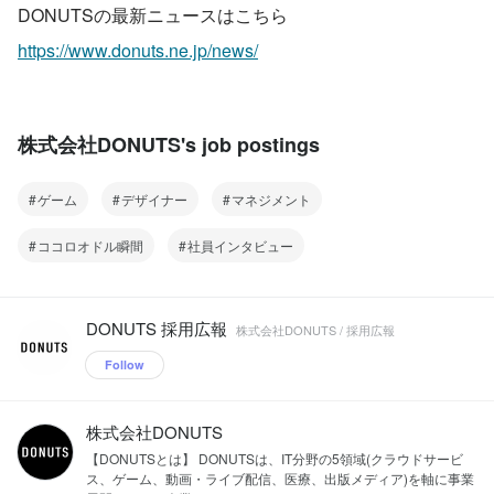
DONUTSの最新ニュースはこちら
た。常に挑戦を続け、次々と新規事業に
も取り組んでいるDONUTSは、いまも事
https://www.donuts.ne.jp/news/
業の幅を広げ続けています。 【事業紹
介】 バックオフィス業務全てを効率化！
業務効率化クラウドERP「ジョブカンシ
リーズ」 https://all.jobcan.ne.jp/ ジョブ
カンシリーズは、ジョブカン勤怠管理を
株式会社DONUTS's job postings
始めとし、経費精算・ワークフロー・採
用管理・労務HR・給与計算・会計・見
積/請求書・BPOの9サービスからなる、
ゲーム
デザイナー
マネジメント
バックオフィス業務を効率化するクラウ
ドERPシステムです。2024年8月現在、
ココロオドル瞬間
社員インタビュー
25万社以上が利用しています。 ■動画・
ライブ配信事業 新たな文化とトレンドを
築き上げ、夢をかなえる！「ミクチャ」
※2020年7月にサービス名を
DONUTS 採用広報
株式会社DONUTS / 採用広報
「MixChannel」より「ミクチャ」に改
称しました https://mixch.tv/ 1800万人が
Follow
ダウンロードした動画・ライブ配信アプ
リ「ミクチャ」は、テレビのような日常
生活に溶けこんだメディアを目指してい
株式会社DONUTS
ます。ライブ配信のイベント開催数は業
界最大級！ライブ配信を通じてそれぞれ
【DONUTSとは】 DONUTSは、IT分野の5領域(クラウドサービ
の夢を叶えられることを理想に、多くの
ス、ゲーム、動画・ライブ配信、医療、出版メディア)を軸に事業
ライバーと協力して多彩なエンターテイ