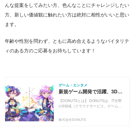
んな提案をしてみたい方、色んなことにチャレンジしたい
方、新しい価値観に触れたい方は絶対に相性がいいと思い
ます。
年齢や性別を問わず、ともに高め合えるようなバイタリテ
ィのある方のご応募をお待ちしています！
ゲーム・エンタメ
新規ゲーム開発で活躍、3DCG
リードデザイナー/ DONUTS
【DONUTSとは】 DONUTSは、IT分野
GAMES
の5領域（クラウドサービス、ゲーム、
動画・ライブ配信、医療、出版メディ
ア）を軸に事業展開している企業です。
株式会社DONUTS
一見すると全く異なるジャンルのプロダ
クトがシナジーを生み出し、2007年の創
業以来、高い成長率を達成してきまし