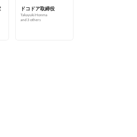
室
ドコドア取締役
Takayuki Honma
and 3 others