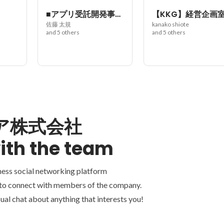
■アプリ受託開発事業部
【KKG】経営企画
佐藤 太規
kanako shiote
and 5 others
and 5 others
ア株式会社
ith the team
ness social networking platform
 to connect with members of the company.
ual chat about anything that interests you!