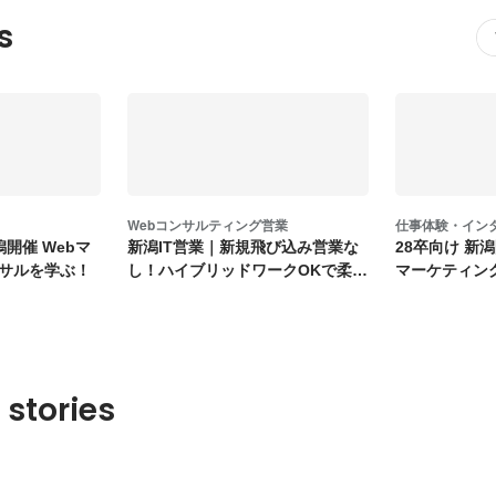
s
Webコンサルティング営業
仕事体験・インター
開催 Webマ
新潟IT営業｜新規飛び込み営業な
28卒向け 新
サルを学ぶ！
し！ハイブリッドワークOKで柔軟
マーケティン
に働ける
験
 stories