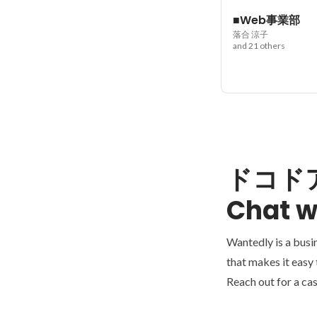
■Web事業部
落合 涼子
and 21 others
ドコド
Chat w
Wantedly is a busi
that makes it easy
Reach out for a cas