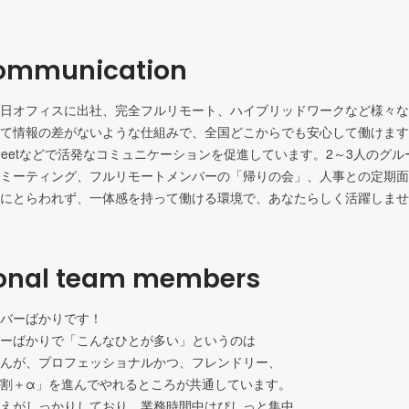
ommunication
日オフィスに出社、完全フルリモート、ハイブリッドワークなど様々な
て情報の差がないような仕組みで、全国どこからでも安心して働けます！Ch
le Meetなどで活発なコミュニケーションを促進しています。2～3人のグ
ミーティング、フルリモートメンバーの「帰りの会」、人事との定期面
にとらわれず、一体感を持って働ける環境で、あなたらしく活躍しませ
ional team members
バーばかりです！

ーばかりで「こんなひとが多い」というのは

んが、プロフェッショナルかつ、フレンドリー、

割＋α」を進んでやれるところが共通しています。

えがしっかりしており、業務時間中はぴしっと集中、
