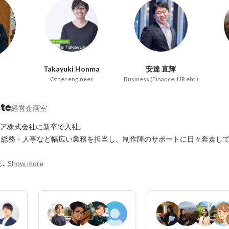
Takayuki Honma
安達 直輝
Other engineer
Business (Finance, HR etc.)
te
経営企画室
ドア株式会社に新卒で入社。

総務・人事など幅広い業務を担当し、制作陣のサポートに日々奔走して
.
Show more