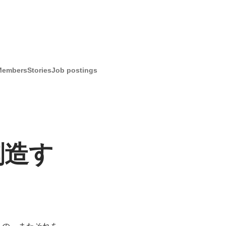
Members
Stories
Job postings
創造す
もの、またそれを