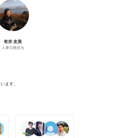
有井 友美
人事労務担当
います。
