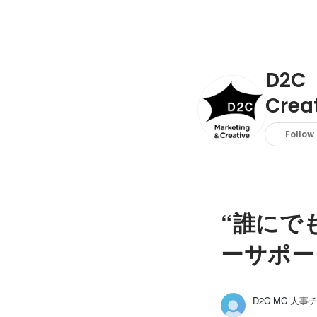
D2C
Crea
Follow
“誰にで
ーサポー
D2C MC 人事