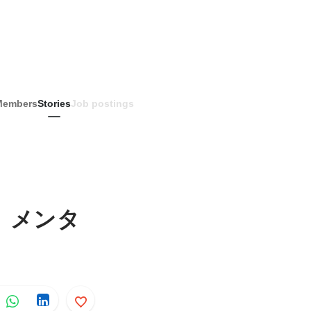
Members
Stories
Job postings
。メンタ