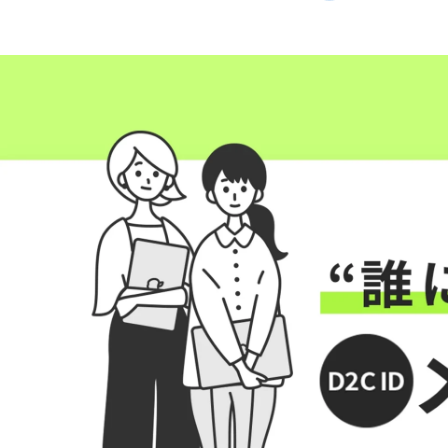
D2C MC 人事チーム
D2C（Marketing＆Creative） /