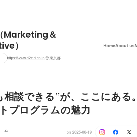
（Marketing＆
tive）
Home
About us
https://www.d2cid.co.jp
東京都
も相談できる”が、ここにある
トプログラムの魅力
チーム
on
2025-08-19