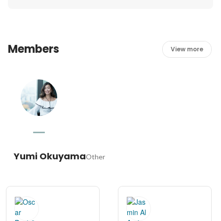
Members
View more
Yumi Okuyama
Other