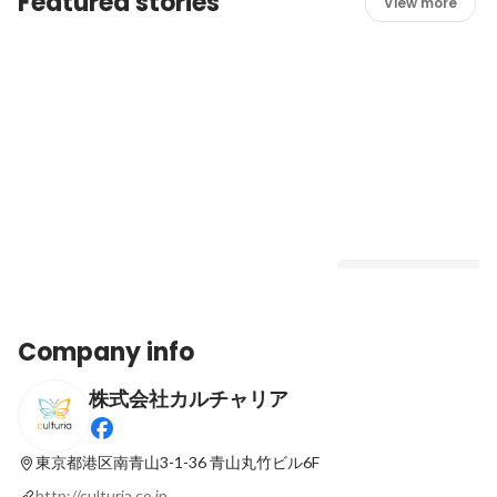
Featured stories
View more
【社長インタビュー】異業界出身の社長が
舵をとるゲーム会社の在り方や求める人材
とは
Latest
Company info
株式会社カルチャリア
その不適切発言！「言
Latest
東京都港区南青山3-1-36
青山丸竹ビル6F
http://culturia.co.jp