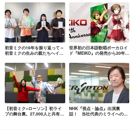
初音ミクの16年を振り返って～
世界初の日本語歌唱ボーカロイ
初音ミクの生みの親たちへイン
ド『MEIKO』の発売から20年！
タビュー～
歌声合成ソフトウェア事業の歩
みを振り返ってみた
【初音ミク×ローソン】初ライ
NHK『視点・論点』出演裏
ブの舞台裏。27,000人と共有し
話！ 当社代表のミライへの想
た13年ぶりの「凱旋」と、共創
いを10分に凝縮。
のカタチ