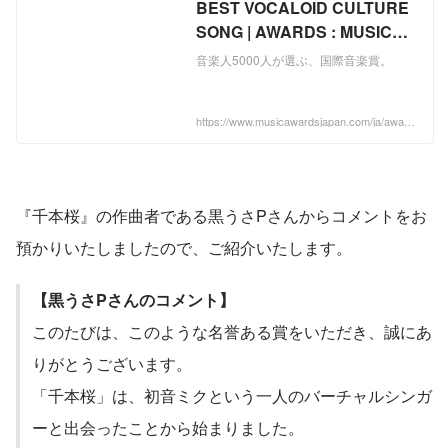
BEST VOCALOID CULTURE
SONG | AWARDS : MUSIC
AWARDS JAPAN
音楽人5000人が選ぶ、国際音楽賞。
https://www.musicawardsjapan.com/ja/award
s/?t=997
『千本桜』の作曲者である黒うさPさんからコメントをお
預かりいたしましたので、ご紹介いたします。
【黒うさPさんのコメント】
このたびは、このような名誉ある賞をいただき、誠にあ
りがとうございます。
「千本桜」は、初音ミクという一人のバーチャルシンガ
ーと出会ったことから始まりました。