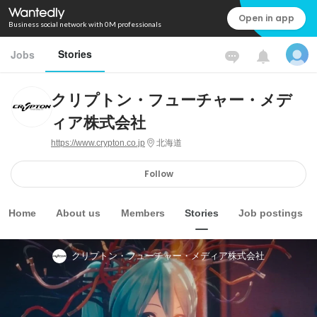
Open in app
Business social network with 0M professionals
Stories
Jobs
クリプトン・フューチャー・メデ
ィア株式会社
https://www.crypton.co.jp
北海道
Follow
Home
About us
Members
Stories
Job postings
クリプトン・フューチャー・メディア株式会社