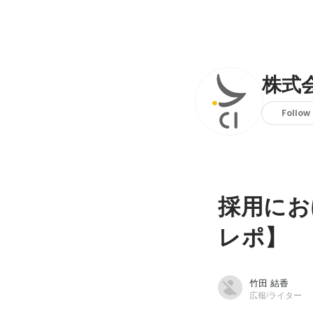
株式
Follow
採用にお
レポ】
竹田 結香
広報/ライター