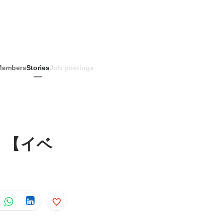
Members
Stories
Job postings
！【イベ