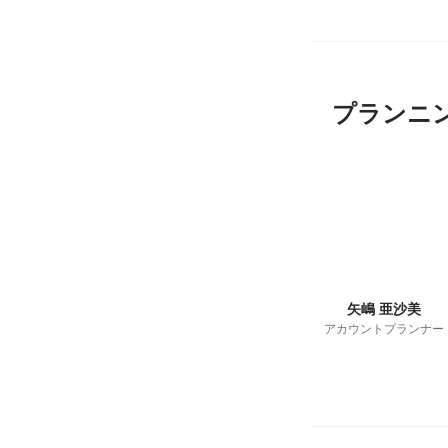
プランニ
矢嶋 亜沙美
アカウントプランナー