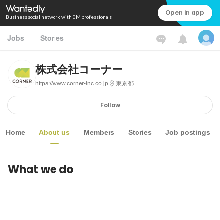
Open in app
Business social network with 0M professionals
Jobs
Stories
株式会社コーナー
https://www.corner-inc.co.jp
東京都
Follow
Home
About us
Members
Stories
Job postings
What we do