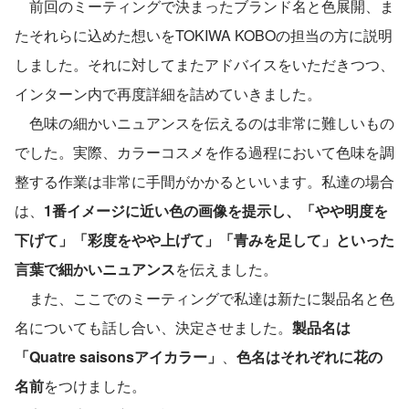
　前回のミーティングで決まったブランド名と色展開、ま
たそれらに込めた想いをTOKIWA KOBOの担当の方に説明
しました。それに対してまたアドバイスをいただきつつ、
インターン内で再度詳細を詰めていきました。
　色味の細かいニュアンスを伝えるのは非常に難しいもの
でした。実際、カラーコスメを作る過程において色味を調
整する作業は非常に手間がかかるといいます。私達の場合
は、
1番イメージに近い色の画像を提示し、「やや明度を
下げて」「彩度をやや上げて」「青みを足して」といった
言葉で細かいニュアンス
を伝えました。
　また、ここでのミーティングで私達は新たに製品名と色
名についても話し合い、決定させました。
製品名は
「Quatre saisonsアイカラー」
、
色名はそれぞれに花の
名前
をつけました。