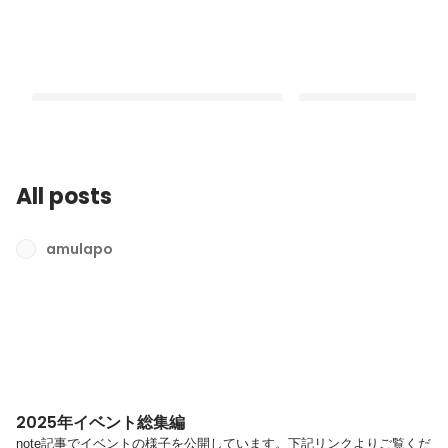
All posts
2025年イベント総集編
メンバーインタビュー
amulapo
Latest
Latest
2025年イベント総集編
note記事でイベントの様子を公開しています。下記リンクよりご覧くだ