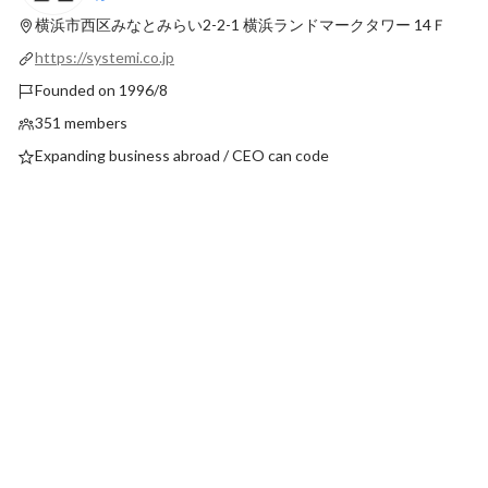
訣とはー
し、日本のIT全体を
横浜市西区みなとみらい2-2-1
横浜ランドマークタワー 14Ｆ
Pinned
Pinned
それがシステムアイに
https://systemi.co.jp
Founded on 1996/8
351 members
Expanding business abroad / CEO can code