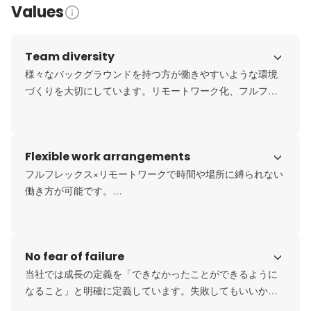
Values
Team diversity
様々なバックグラウンドを持つ方が働きやすいような環境
づくりを大切にしています。リモートワーク化、フルフレ
ックス／女性エンジニアの産休・育休支援／ハラスメント
撲滅活動／第三者相談窓口設置などダイバーシティな働き
方を支援する仕組みづくりを

Flexible work arrangements
フルフレックス×リモートワークで時間や場所に縛られない
働き方が可能です。

優秀な人材はセルフマネジメントができるので、一任した
ほうが高パフォーマンスが出るとわかっています。フルフ
レックス×リモートワークも優秀なエンジニアの方をチーム
No fear of failure
に招くためには必要な環境だと思っています。
当社では成長の定義を「できなかったことができるように
なること」と明確に定義しています。失敗してもいいから
「まずやってみる」という行動力が、できるようになるこ