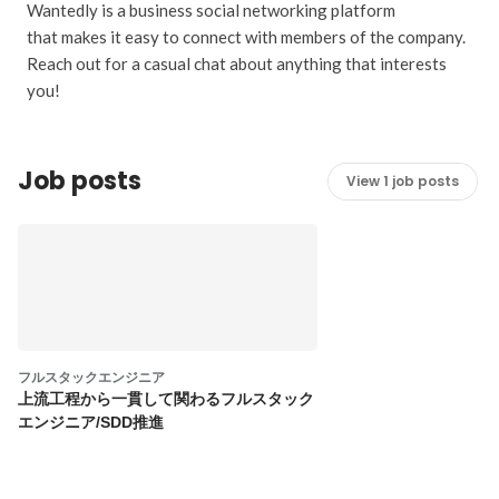
Wantedly is a business social networking platform
that makes it easy to connect with members of the company.
Reach out for a casual chat about anything that interests
you!
Job posts
View 1 job posts
フルスタックエンジニア
上流工程から一貫して関わるフルスタック
エンジニア/SDD推進