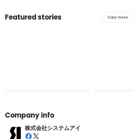
Featured stories
View more
Company info
株式会社システムアイ
システムアイはまだ“成長途中”ー6年で5倍
エンジニアリングを中
に成長した組織が目指す未来とAI活用の秘
りでギークなコンサル