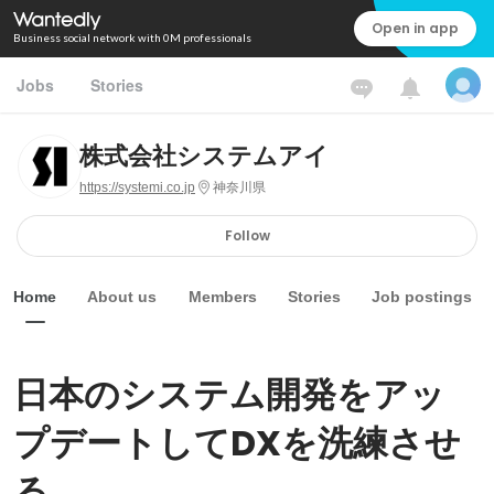
Open in app
Business social network with 0M professionals
Jobs
Stories
株式会社システムアイ
https://systemi.co.jp
神奈川県
Follow
Home
About us
Members
Stories
Job postings
日本のシステム開発をアッ
プデートしてDXを洗練させ
る