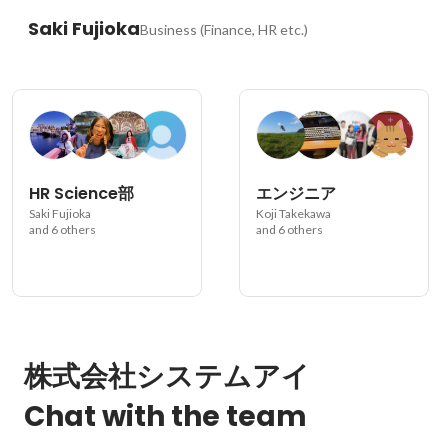
Saki Fujioka
Business (Finance, HR etc.)
HR Science部
エンジニア
Saki Fujioka
Koji Takekawa
and 6 others
and 6 others
株式会社システムアイ
Chat with the team