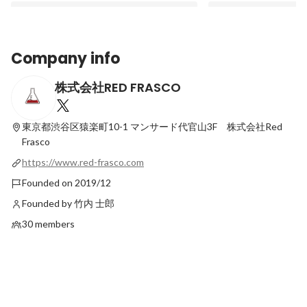
Company info
株式会社RED FRASCO
「事業と技術をつなぐ。Red Frascoで見
【エンジニアインタビ
つけた“意思決定に向き合う仕事” 」
スタートアップに飛び
東京都渋谷区猿楽町10-1
マンサード代官山3F 株式会社Red
Latest
Pinned
Frasco
https://www.red-frasco.com
Founded on 2019/12
Founded by 竹内 士郎
30 members