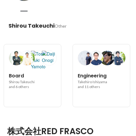
Shirou Takeuchi
Other
Board
Engineering
Shirou Takeuchi
Takehiro Ishiyama
and 6 others
and 11 others
株式会社RED FRASCO