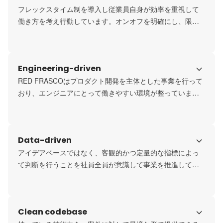
フレックスタイム制を導入し従業員自身が効率を重視して
働き方を考え行動しています。オンオフを明確にし、限ら
れた時間で最大限の成果を生み出すことを重視していま
す。また、どこでもワーク期間を設け長期休暇の前後１週
間はフルリモートでの勤務が可能です。
Engineering-driven
RED FRASCOはプロダクト開発を主体とした事業を行って
おり、エンジニアにとって働きやすい環境が整っていま
す。経営者がシリコンバレーで会社経営をしていた経緯も
あり、エンジニアファーストの企業風土を作り出していま
す。
Data-driven
アイデアベースではなく、客観的かつ定量的な指標によっ
て判断を行うことを社員全員が意識して事業を推進してい
ます。
Clean codebase