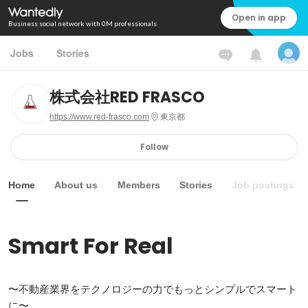
Open in app
Business social network with 0M professionals
Jobs
Stories
株式会社RED FRASCO
https://www.red-frasco.com
東京都
Follow
Home
About us
Members
Stories
Job postings
Smart For Real 
〜不動産業界をテクノロジーの力でもっとシンプルでスマート
に〜
