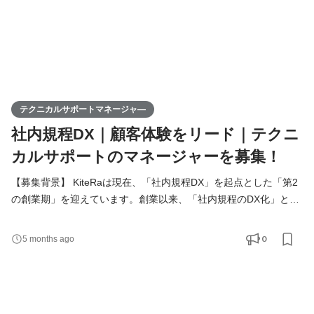
テクニカルサポートマネージャ―
社内規程DX｜顧客体験をリード｜テクニ
カルサポートのマネージャーを募集！
【募集背景】 KiteRaは現在、「社内規程DX」を起点とした「第2
の創業期」を迎えています。創業以来、「社内規程のDX化」とい
う新たなマーケットを切り拓き、一つのドメインサービスに愚直
に向き合いプロダクトを磨き続けた結果、導入企業は4,000社を突
0
5 months ago
破し、着実な成長を遂げてきました。 私たちはこの成長をさらに
加速させるべく、次なる挑戦として「ガバナンスプラットフォー
ム企業」への変革を目指しています。 社内規程にとどまらず