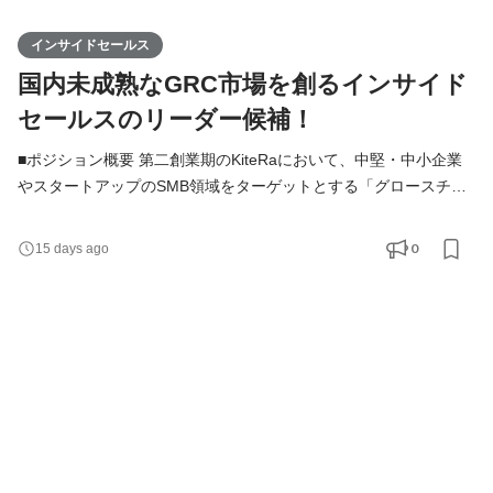
インサイドセールス
国内未成熟なGRC市場を創るインサイド
セールスのリーダー候補！
■ポジション概要 第二創業期のKiteRaにおいて、中堅・中小企業
やスタートアップのSMB領域をターゲットとする「グロースチー
ム」のインサイドセールスリーダー候補のポジションです。自ら
最前線で高いパフォーマンスを発揮しチームの基準を体現しなが
0
15 days ago
ら、商談機会最大化に向けた戦略立案から実行、メンバーの育成
やプロセスの改善を主体的に主導し、組織全体の実行力を高める
ことがミッションです。 ■募集背景 KiteRaは社内規程DXサー