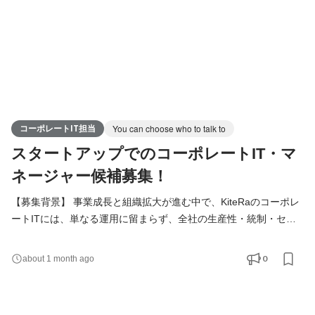
コーポレートIT担当
You can choose who to talk to
スタートアップでのコーポレートIT・マ
ネージャー候補募集！
【募集背景】 事業成長と組織拡大が進む中で、KiteRaのコーポレ
ートITには、単なる運用に留まらず、全社の生産性・統制・セキ
ュリティを支える基盤を中長期で設計し続ける役割が求められて
います。 本ポジションでは、コーポレートITの実務を理解したう
0
about 1 month ago
えで、仕組みの設計、優先順位判断、他部門との連携、採用・育
成を通じて、チームとして成果を出し続ける組織づくりを担って
いただきます。 【仕事内容】 ※ご経験に応じて、以下の業