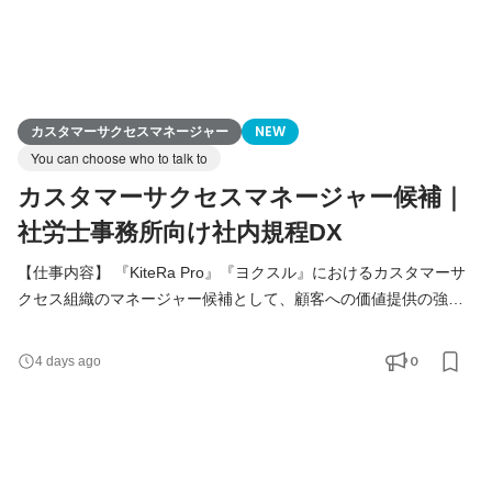
カスタマーサクセスマネージャー
NEW
You can choose who to talk to
カスタマーサクセスマネージャー候補｜
社労士事務所向け社内規程DX
【仕事内容】 『KiteRa Pro』『ヨクスル』におけるカスタマーサ
クセス組織のマネージャー候補として、顧客への価値提供の強
化、リテンション活動の推進、チームマネジメント、業務プロセ
スの改善を担っていただきます。 現在のCS組織は、これまでの成
0
4 days ago
功パターンを活かしながらも、顧客層・マーケット・事業フェー
ズの変化に合わせて、組織の運営体制や顧客への向き合い方を大
きく変えていく必要があります。 現場の実態を見ながら、必