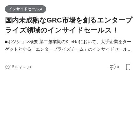
インサイドセールス
国内未成熟なGRC市場を創るエンタープ
ライズ領域のインサイドセールス！
■ポジション概要 第二創業期のKiteRaにおいて、大手企業をター
ゲットとする「エンタープライズチーム」のインサイドセールス
のリーダー候補のポジションです。自ら最前線で高いパフォーマ
ンスを発揮しチームの基準を体現しながら、商談機会最大化に向
0
15 days ago
けた戦略立案から実行、メンバーの育成やプロセスの改善を主体
的に主導し、組織全体の実行力を高めることがミッションです。
■募集背景 KiteRaは社内規程DXサービスにおいて導入4,000