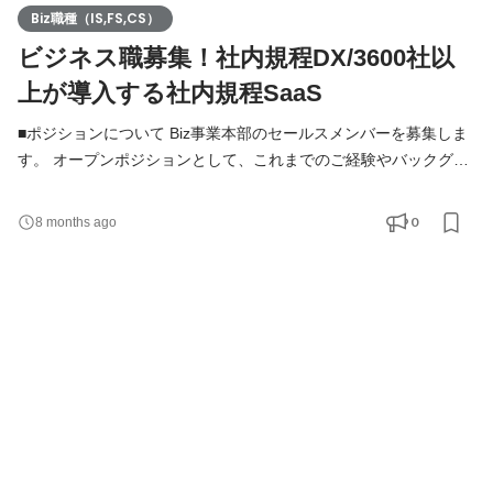
Biz職種（IS,FS,CS）
ビジネス職募集！社内規程DX/3600社以
上が導入する社内規程SaaS
■ポジションについて Biz事業本部のセールスメンバーを募集しま
す。 オープンポジションとして、これまでのご経験やバックグラ
ウンドに基づき、適性やスキルを活かせるポジションやミッショ
ンを弊社から提案させていただきます。 「自分に適したポジショ
0
8 months ago
ンがわからない」「自これまでの経験が活かせるポジションを知
りたい」「複数のポジションに興味がある」とお考えの方は、ぜ
ひこちらの求人にご応募ください。 ※適性に応じて