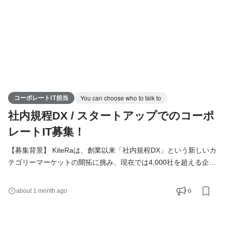
コーポレートIT担当
You can choose who to talk to
社内規程DX / スタートアップでのコーポ
レートIT募集！
【募集背景】 KiteRaは、創業以来「社内規程DX」という新しいカ
テゴリーマーケットの開拓に挑み、現在では4,000社を超える企業
に導入いただくまでに成長してきました。そして今、さらなる飛
躍を目指す“第二創業期”を迎えています。 次なるビジョンは、ガ
0
about 1 month ago
バナンス領域全体にアプローチする「ガバナンスプラットフォー
ム企業」への進化です。企業の持続的な成長や競争力強化に直結
するガバナンス領域は、社会的な注目度が高まる一方で