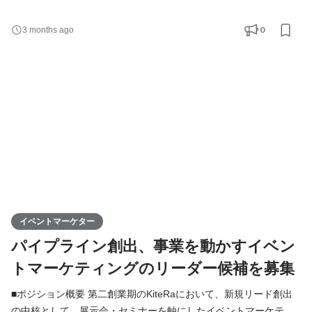
導入されるまでに成長してきました。従来DX化が進んでいなかっ
た領域に挑み、市場を切り開くことで、着実に導入実績と信頼を
0
3 months ago
積み重ねています。 そして今、私たちは “第二創業期” として、社
内規程にとどまらず、より広く企業のガバナンス課題を解決する
「ガバナンスプラットフォーム企業」への進化を目指し
イベントマーケター
パイプライン創出、事業を動かすイベン
トマーケティングのリーダー候補を募集
■ポジション概要 第二創業期のKiteRaにおいて、新規リード創出
の中核として、展示会・セミナーを軸にしたイベントマーケティ