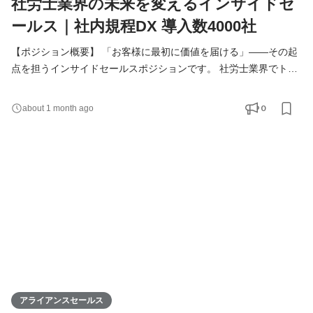
社労士業界の未来を変えるインサイドセ
ールス｜社内規程DX 導入数4000社
【ポジション概要】 「お客様に最初に価値を届ける」——その起
点を担うインサイドセールスポジションです。 社労士業界でトッ
プクラスのシェアを持つ『KiteRa Pro』と、2026年にグループ化
した労務監査クラウド『ヨクスル』。成熟期と成長期、ステージ
0
about 1 month ago
の異なる2つのプロダクトを同時に届けられるのは、今のKiteRaな
らではの環境です。 このポジションの面白さは、決まったトーク
を架電し続けることではなく、お客様との対話で得た一次情報
アライアンスセールス