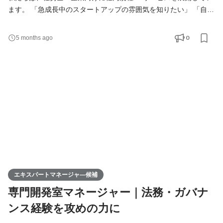
ます。 「急成長中のスタートアップの雰囲気を知りたい」 「自分
のスキルが、社会の負を解くためにどう活かせるか確かめたい」
「でも、いきなり選考に進むのはまだ心の準備が……」 そんな方
0
5 months ago
のために、選考の枠ではない「キャリア個別相談会（カジュアル
面談）」を開催しています。 本相談会では、会社やポジションの
ご紹介に加え、 これまでのご経験の整理や、今後の
エキスパートマネージャ―候補
専門開発室マネージャー｜法務・ガバナ
ンス経験を攻めの力に