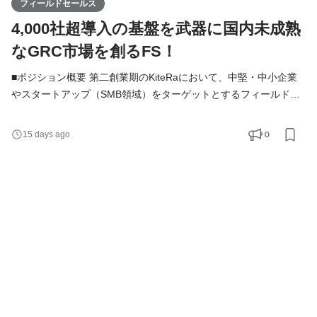
フィールドセールス
4,000社超導入の基盤を武器に国内未成熟
なGRC市場を創るFS！
■ポジション概要 第二創業期のKiteRaにおいて、中堅・中小企業
やスタートアップ（SMB領域）をターゲットとするフィールドセ
ールスのポジションです。人事・法務・経営層などの多様なステ
ークホルダーへのソリューション提案を通じ、企業のガバナンス
0
15 days ago
強化や業務効率化といった経営課題の解決を推進することがミッ
ションです。 ■募集背景 KiteRaは社内規程DXサービスにおいて導
入4,000社を突破し、GRC（ガバナンス・リスク・コンプライア