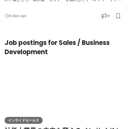
ング戦略を担うポジションです。展示会や自社セミナーの企画立
案・実行に留まらず、営業と密に連携しながらリード獲得に留ま
0
8 days ago
らず商談化・パイプライン創出までを一気通貫で担う専任担当と
してご活躍いただきます。 ■募集背景 KiteRaは社内規程DXサービ
スにおいて導入4,000社を突破し、GRC（ガバナンス・リスク
Job postings for Sales / Business
Development
インサイドセールス