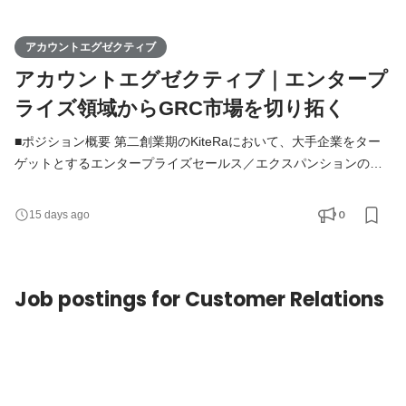
アカウントエグゼクティブ
アカウントエグゼクティブ｜エンタープ
ライズ領域からGRC市場を切り拓く
■ポジション概要 第二創業期のKiteRaにおいて、大手企業をター
ゲットとするエンタープライズセールス／エクスパンションのポ
ジションです。新規開拓から既存深耕まで一貫して担い、複雑な
組織課題に対する価値設計から経営層・部門責任者へのアプロー
0
15 days ago
チを推進。単なるプロダクト販売にとどまらず、MRR／ARPAの
向上、LTV最大化を見据えた中長期的な関係構築を通じて、企業
のガバナンス強化を実現することがミッションです。 ■募集背景
Job postings for Customer Relations