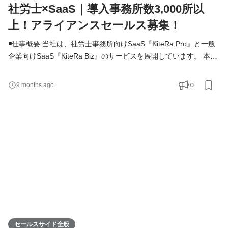
社労士×SaaS｜導入事務所数3,000所以
上！アライアンスセールス募集！
◾️仕事概要 当社は、社労士事務所向けSaaS『KiteRa Pro』と一般
企業向けSaaS『KiteRa Biz』のサービスを展開しています。 本ポ
ジションでは、社労士業界の団体との関係構築を中心に、新規顧
客の獲得や新たな業界団体とのネットワーク拡大を推進していた
0
9 months ago
だきます。既存の業界団体との協力強化やイベント参加を通じて
新しい商談機会を創出し、『KiteRa Pro』の市場シェア拡大に貢
献していただきます。 事業拡大のキーパーソンとして、チームと
と
セールスサイド全般