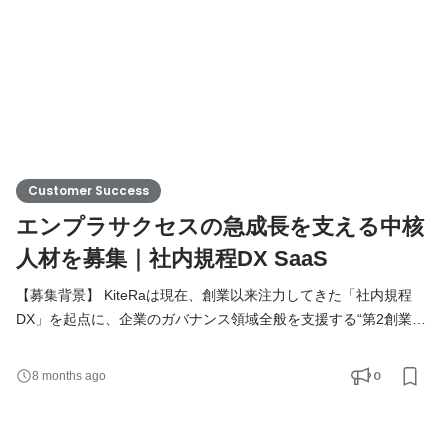
Customer Success
エンプラサクセスの急成長を支える中核
人材を募集｜社内規程DX SaaS
【募集背景】 KiteRaは現在、創業以来注力してきた「社内規程
DX」を起点に、企業のガバナンス領域全般を支援する“第2創業
期”を迎えています。これまでに3,600社以上への導入実績を積み
重ね、確かな基盤を築いてきましたが、今後はさらに事業領域を
0
8 months ago
拡張し、「ガバナンスプラットフォーム企業」への進化を目指し
ています。 そのために、顧客規模や成長ステージに応じて「エン
タープライズマーケット事業本部」と「グロースマーケット事