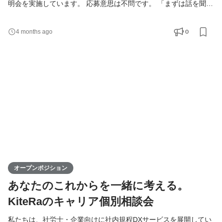
明会を実施しています。 応募意思は不問です。 「まずは話を聞い
てみたい」「情報収集から始めたい」という方も、お気軽にご参
加ください。 【 注意事項 】 本説明会は中途採用を対象としてお
0
4 months ago
ります。 誠に恐縮ながら、新卒採用（学生の方）のエントリーは
ご遠慮いただいております。 【 こんな方におすすめ 】 ・まずは
情報収集から始めたい方 ・転職するかはまだ決めてい
オープンポジション
あなたのこれからを一緒に考える。
KiteRaのキャリア個別相談会
私たちは、社労士・企業向けに社内規程DXサービスを展開してい