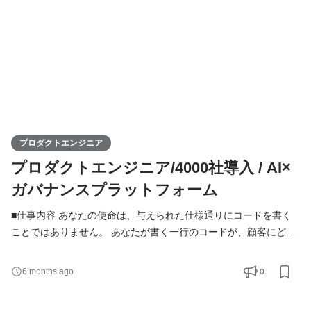
プロダクトエンジニア
プロダクトエンジニア/4000社導入 / AI×
ガバナンスプラットフォーム
■仕事内容 あなたの使命は、与えられた仕様通りにコードを書く
ことではありません。 あなたが書く一行のコードが、顧客にどの
ような価値を届け、ビジネスにどのような影響を与えるのか。そ
の価値創造のプロセス全体に、当事者として深く関わり、責任を
0
6 months ago
持つことです。 「共創者」として、あなたは以下の使命を担いま
す。 ●価値の探求と実装： PdMやデザイナーと対等なパートナー