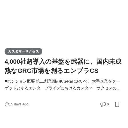
カスタマーサクセス
4,000社超導入の基盤を武器に、国内未成
熟なGRC市場を創るエンプラCS
■ポジション概要 第二創業期のKiteRaにおいて、大手企業をター
ゲットとするエンタープライズにおけるカスタマーサクセスのポ
ジションです。「導入・活用・定着」に特化したハイタッチ支
援、およびサクセス戦略の立案・実行を行い、日本を代表する大
0
15 days ago
手企業の業務プロセスやガバナンス体制の革新を深く支えること
がミッションです。 ■募集背景 KiteRaは社内規程DXサービスにお
いて導入4,000社を突破し、GRC（ガバナンス・リスク・コンプ