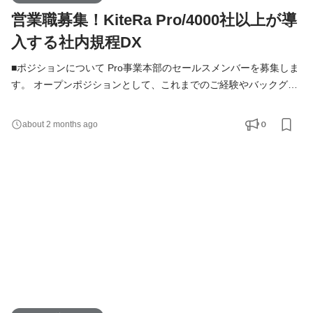
営業職募集！KiteRa Pro/4000社以上が導
入する社内規程DX
■ポジションについて Pro事業本部のセールスメンバーを募集しま
す。 オープンポジションとして、これまでのご経験やバックグラ
ウンドに基づき、適性やスキルを活かせるポジションやミッショ
ンを弊社から提案させていただきます。 「自分に適したポジショ
0
about 2 months ago
ンがわからない」「自これまでの経験が活かせるポジションを知
りたい」「複数のポジションに興味がある」とお考えの方は、ぜ
ひこちらの求人にご応募ください。 ※適性に応じて