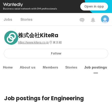
Open in app
Business social network with 0M professionals
Jobs
Stories
株式会社KiteRa
https://www.kitera.co.jp
東京都
Follow
Home
About us
Members
Stories
Job postings
Job postings for Engineering