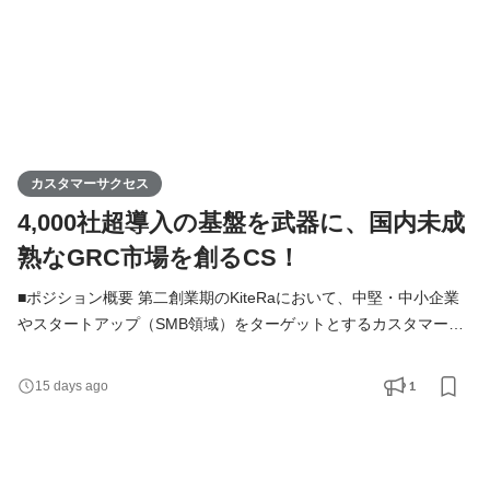
カスタマーサクセス
4,000社超導入の基盤を武器に、国内未成
熟なGRC市場を創るCS！
■ポジション概要 第二創業期のKiteRaにおいて、中堅・中小企業
やスタートアップ（SMB領域）をターゲットとするカスタマーサ
クセスのポジションです。既存顧客の導入・活用・定着・拡大を
支援し、確立されていない業務フローや運用体制をゼロから構築
1
15 days ago
しつつ、セールスと密に連携して既存顧客からのLTV最大化を実
現することがミッションです。 ■募集背景 KiteRaは社内規程DX服
务において導入4,000社を突破し、GRC（ガバナンス・リスク・
コ