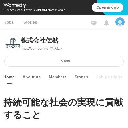
Open in app
Business social network with 0M professionals
Jobs
Stories
株式会社伝然
https://den-zen.net
大阪府
Follow
Home
About us
Members
Stories
Job postings
持続可能な社会の実現に貢献
すること