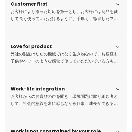
Customer first
お客様により添った対応を第一とし、お客様には商品を愛
して長く使っていただけるように、手厚く、徹底したフォ
ローを行います。

柔軟な対応を心がけており、お客様から高く評価していた
だけています。
Love for product
弊社の製品はただの機械ではなく生き物なので、お客様も
子供やペットのような感覚で使っていただいている方もい
らっしゃいます。

「うちの子がお世話になってます」「うちの子は良い子で
しょう」「うちの子がすいません」というスタンスでお客
Work-life integration
様に接するような文化にしています。
お客様からのお喜びの声を聞き、環境問題に取り組む者と
して、社会的意義を常に感じながら仕事、成長ができる会
社です。

社会貢献と自身の成長にやりがいを感じ、心を満たすこと
ができる会社でありたいと考えています。

Work is not constrained by your role
個人の人生のあり方をとても重要視した考えを持っていま