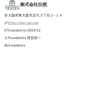
株式会社伝然
【創業秘話】無人島で出会った"生ごみ処
理機"
大阪府東大阪市足代３丁目２−１４
Latest
https://den-zen.net
Founded on 2019/12
Founded by 尾賀裕一
3 members