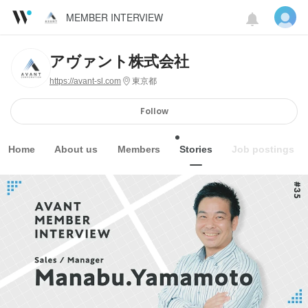
MEMBER INTERVIEW
アヴァント株式会社
https://avant-sl.com
東京都
Follow
Home
About us
Members
Stories
Job postings