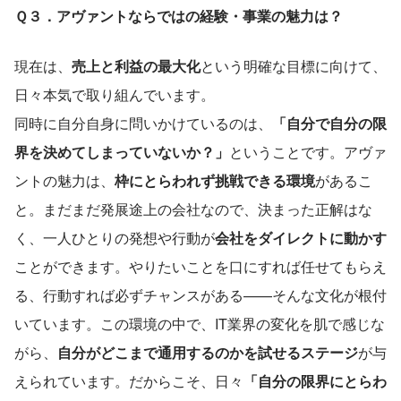
Ｑ３．アヴァントならではの経験・事業の魅力は？
現在は、
売上と利益の最大化
という明確な目標に向けて、
日々本気で取り組んでいます。
同時に自分自身に問いかけているのは、
「自分で自分の限
界を決めてしまっていないか？」
ということです。アヴァ
ントの魅力は、
枠にとらわれず挑戦できる環境
があるこ
と。まだまだ発展途上の会社なので、決まった正解はな
く、一人ひとりの発想や行動が
会社をダイレクトに動かす
ことができます。やりたいことを口にすれば任せてもらえ
る、行動すれば必ずチャンスがある——そんな文化が根付
いています。この環境の中で、IT業界の変化を肌で感じな
がら、
自分がどこまで通用するのかを試せるステージ
が与
えられています。だからこそ、日々
「自分の限界にとらわ