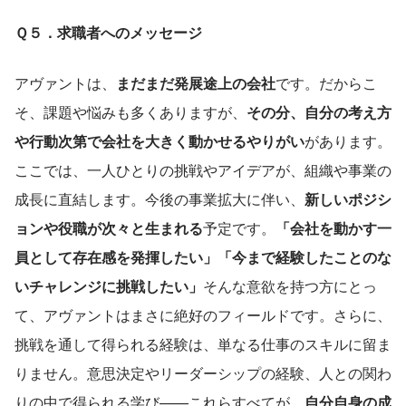
Ｑ５．求職者へのメッセージ
アヴァントは、
まだまだ発展途上の会社
です。だからこ
そ、課題や悩みも多くありますが、
その分、自分の考え方
や行動次第で会社を大きく動かせるやりがい
があります。
ここでは、一人ひとりの挑戦やアイデアが、組織や事業の
成長に直結します。今後の事業拡大に伴い、
新しいポジシ
ョンや役職が次々と生まれる
予定です。
「会社を動かす一
員として存在感を発揮したい」「今まで経験したことのな
いチャレンジに挑戦したい」
そんな意欲を持つ方にとっ
て、アヴァントはまさに絶好のフィールドです。さらに、
挑戦を通して得られる経験は、単なる仕事のスキルに留ま
りません。意思決定やリーダーシップの経験、人との関わ
りの中で得られる学び——これらすべてが、
自分自身の成