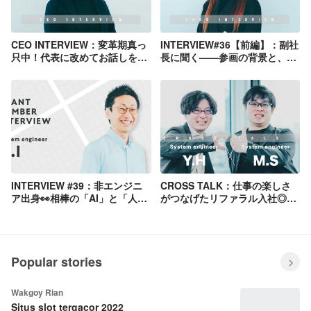
CEO INTERVIEW：変革期真っ
INTERVIEW#36【前編】：副社
只中！代表に改めてお話しを聞
長に聞く——参画の背景と、
いてみた◎
「人的資本経営」で大事にして
いること
INTERVIEW #39：非エンジニ
CROSS TALK：仕事の楽しさ
ア出身👀相棒の「AI」と「人」
がつなげたリファラル入社◎二
と一緒に新しいキャリアを開拓
人に直撃インタビュー！
中！
Popular stories
Wakgoy Rian
Situs slot tergacor 2022