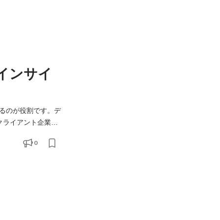
インサイ
るのが役割です。デ
ローチ（BDR）の両
0
数を追うのではなく、