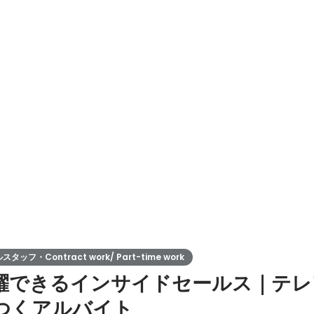
フ・Contract work/ Part-time work
躍できるインサイドセールス｜テレ
つくアルバイト