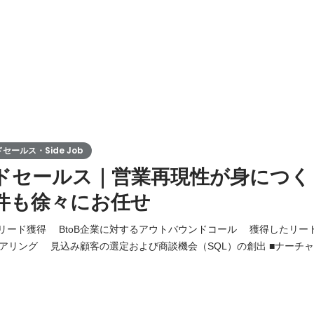
ールス・Side Job
ドセールス｜営業再現性が身につく
件も徐々にお任せ
■リード獲得 BtoB企業に対するアウトバウンドコール 獲得したリー
グ 見込み顧客の選定および商談機会（SQL）の創出 ■ナーチャリング ナーチャ
化 アプローチ手法・スクリプトの改善によるプロ