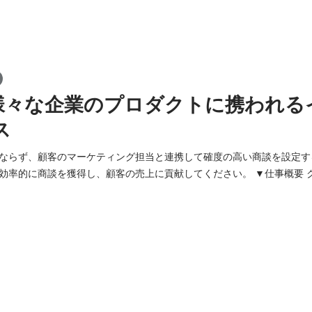
様々な企業のプロダクトに携われる
ス
ならず、顧客のマーケティング担当と連携して確度の高い商談を設定す
商談を獲得し、顧客の売上に貢献してください。 ▼仕事概要 クライアント企業の
として、マーケティング起点のリード対応（SDR）と戦略的な新規アプ
つながる確度の高い商談機会」を設計・創出する役割です。 単に商談