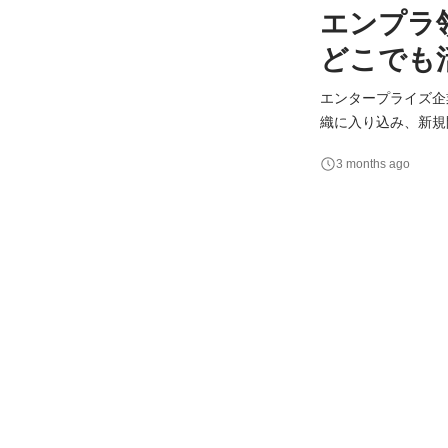
エンプラ
どこでも
エンタープライズ企
織に入り込み、新規
ドバイスではなく、
3 months ago
ことが特徴です。 ＜業務の流れ＞ フィールドセールスが受注した既存クライアントを担当し、1人あたり約5社
の営