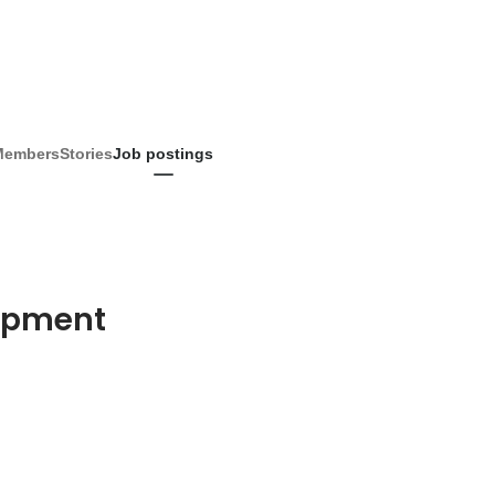
Members
Stories
Job postings
lopment