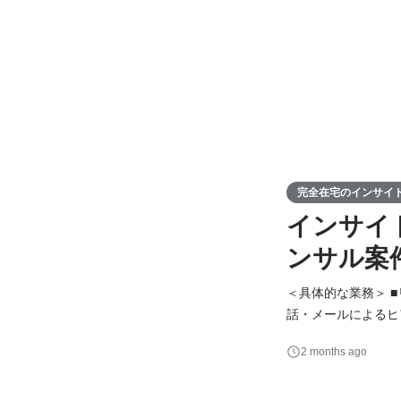
完全在宅のインサイドセ
インサイ
ンサル案
＜具体的な業務＞ 
話・メールによるヒアリン
リング活動による継続的な関係構築 ■セールスプロセス最適
2 months ago
セス最適化 ■リード管理 Salesforce、HubSpotを用いたリード情報管理 ■営業部門への引き渡し 商談へのス
ムーズ