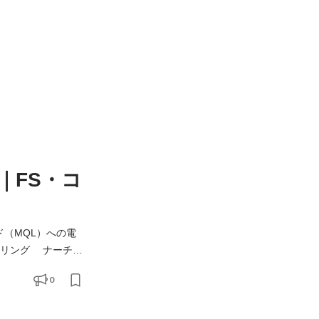
｜FS・コ
ド（MQL）への電
0