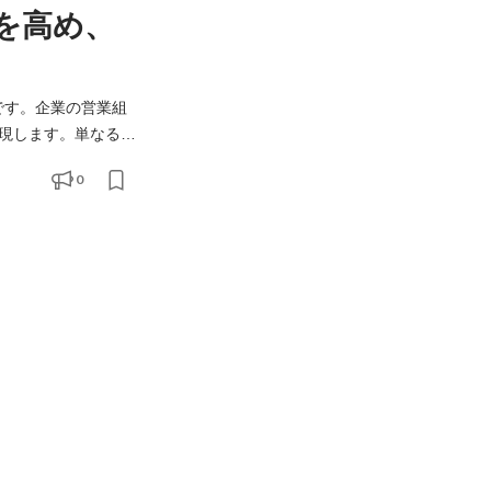
を高め、
です。企業の営業組
現します。単なるア
ー】として支援する
0