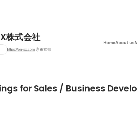
SX株式会社
Home
About us
https://en-sx.com
東京都
ings for Sales / Business Deve