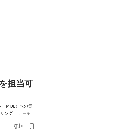
を担当可
ド（MQL）への電
0