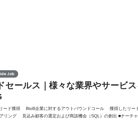
de Job
ドセールス｜様々な業界やサービス
G
■リード獲得 BtoB企業に対するアウトバウンドコール 獲得したリー
グ 見込み顧客の選定および商談機会（SQL）の創出 ■ナーチャリング ナーチャ
化 アプローチ手法・スクリプトの改善によるプロ