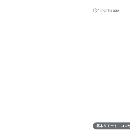
ソースを最大限に活
4 months ago
ツール『エンSXセ
く多く
基本リモート｜コン