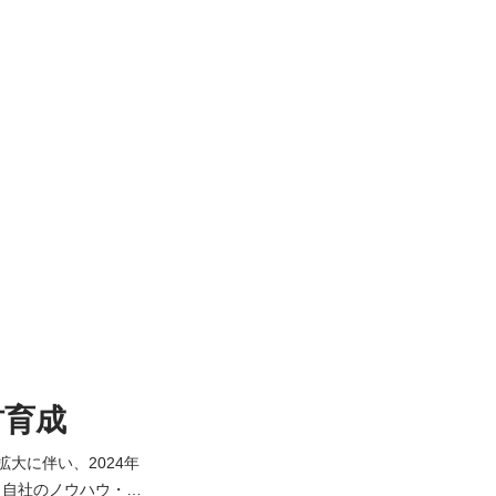
材育成
大に伴い、2024年
。自社のノウハウ・リ