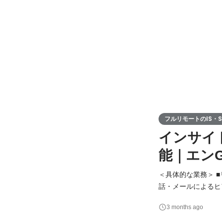
フルリモートのIS・Si
インサイ
能｜エン
＜具体的な業務＞ 
話・メールによるヒアリン
リング活動による継続的な関係構築 ■セールスプロセス最適
3 months ago
セス最適化 ■リード管理 Salesforce、HubSpotを用いたリード情報管理 ■営業部門への引き渡し 商談へのス
ムーズ