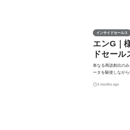
インサイドセールス
エンG｜
ドセール
単なる商談創出のみ
ータを駆使しながら効率的に
インサイドセールス
4 months ago
方を担い、「売上に
ど