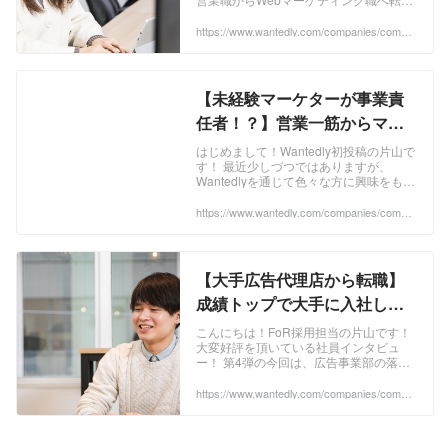
２弾〜 | 株式会社FoR's post
した理由や入社後の仕事内容について、
インタビュー形式でお伝えしました！ 第
https://www.wantedly.com/companies/compa
ny_5686896/post_articles/350872
二回の今回は、現役インターン生の北川
美帆さんにインタビューをしました！ ...
【未経験マーケターが事業責
任者！？】営業一筋からマー
ケティング職へ転職した理由
はじめまして！Wantedly初投稿の片山で
す！ 最近少しづつではありますが、
とは〜社員インタビュー第1
Wantedlyを通じて色々な方に興味をもっ
弾〜 | 株式会社FoR's post
てもらえるようになってきました！ そこ
でページをチェックしていただいた方や
https://www.wantedly.com/companies/compa
ny_5686896/post_articles/350454
興味を持ってエントリーをしていただい
た方にもっとFoRの魅力が伝わればいい
なぁと思い......インタビューを実施する
ことにしました！笑 ...
【大手広告代理店から転職】
成績トップで大手に入社した
エリート社員がなぜベンチャ
こんにちは！FoR採用担当の片山です！
大変好評を頂いている社員インタビュ
ーに？転職を決めた理由と
ー！ 第4弾の今回は、広告事業部の落合
FoRの魅力について〜社員イ
さんにインタビューをしました。 株式会
社FoRについて、もっと知ってもらいた
https://www.wantedly.com/companies/compa
ンタビュー第4弾〜 | 株式会社
ny_5686896/post_articles/356081?source=re
い！魅力を伝えたい！と思い始めた社員
lated_posts
FoR's post
インタビューも今回で4回目を迎えまし
た。 ...