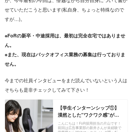
が、今年最初の今回は、僭越ながら自分自身について書か
せていただこうと思います(私自身、ちょっと特殊なので
すが…)。
※FoRの新卒・中途採用は、最初は完全在宅ではありませ
ん。
※また、現在はバックオフィス業務の募集は行っておりま
せん。
今までの社員インタビューをまだ読んでいないという人は
そちらも是非チェックしてみて下さい！
【学生インターンシップ①】
漠然とした"ワクワク感"が自
分にとっての大きなエネルギ
こんにちは！FoR採用担当の片山です！
前回は広告事業部の新井さんが未経験で
ーに！〜社員インタビュー第
営業職からWebマーケティング職へ転職