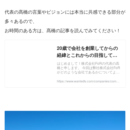
代表の髙橋の言葉やビジョンには本当に共感できる部分が
多々あるので、
お時間のある方は、髙橋の記事を読んでみてください！
20歳で会社を創業してからの
経緯とこれからの目指してい
るビジョンについて | 株式会社
はじめまして！株式会社FoRの代表の高
橋と申します。 今回は弊社株式会社FoR
FoR's post
がどのような会社であるかについてより
具体的に知っていただきたいと思い、こ
の記事を書かせていただいております。
https://www.wantedly.com/companies/compa
ny_5686896/post_articles/339443
...