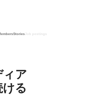
Members
Stories
Job postings
ディア
続ける