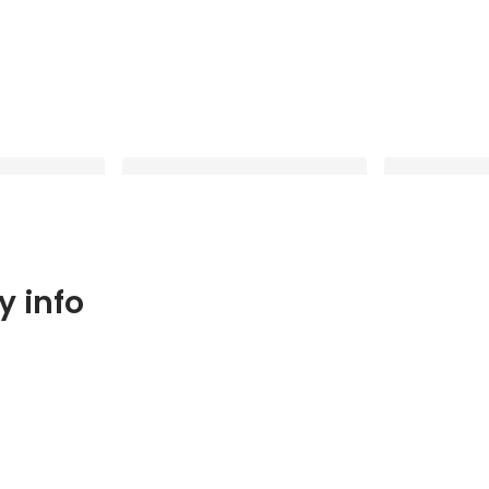
業の経緯とこれ
【ワクワクとドキドキ】夢中になれ
【未知の世界
 info
戦を続ける理由
る何かを探している人に聞いてほし
がわずか半年
ンとは
い私のはなし。
きた場所がコ
Latest
Latest