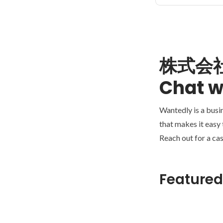
株式会社
Chat w
Wantedly is a busi
that makes it easy
Reach out for a cas
Featured