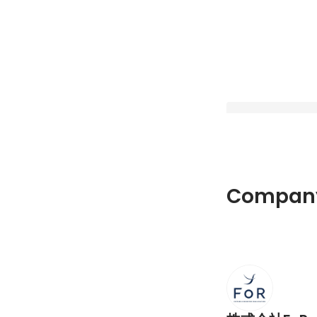
【20歳で会社を起
Company
から】ビジネスで挑
とこれからのビジョ
Pinned