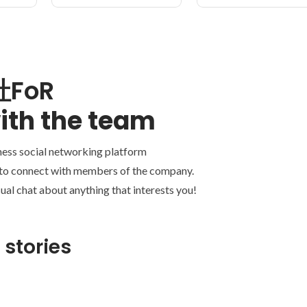
FoR
ith the team
ness social networking platform
 to connect with members of the company.
ual chat about anything that interests you!
 stories