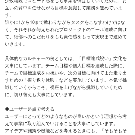
少数精鋭でスピード感をもち事業を伸ばしていくために、お
互いの背中を任せながら目標を意識して業務を進めていま
す。

誰かに1から10まで教わりながらタスクをこなすわけではな
く、それぞれが与えられたプロジェクトのゴール達成に向け
て、細部へのこだわりをもち責任感をもって実現まで進めて
いきます。

具体的なカルチャーの例としては、「目標達成祝い」文化を
大事にしています。チーム目標や個人目標を達成した際に、
チームで目標達成をお祝いや、次の目標に向けてまた走り出
すための「振り返り休暇」などを実施しています。本気で挑
戦していくからこそ、視座を上げながら挑戦していくため
に、切り替えも大事にしています。

◆ユーザー起点で考える

ユーザーにとってどのようなものが良いかという理想から考
えて事業に取り組んでいけることを大事にしています。

アイデアや施策や機能などを考えるときにも、「そもそもそ