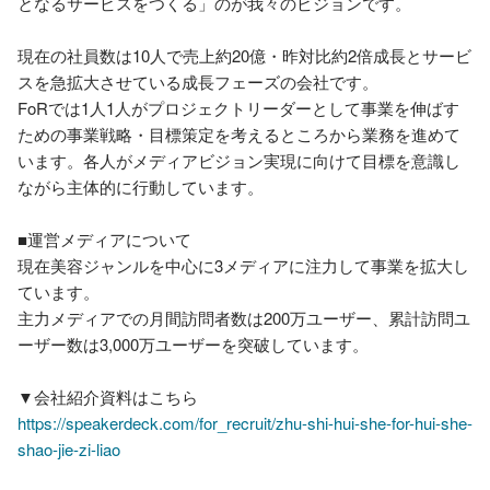
となるサービスをつくる」のが我々のビジョンです。

現在の社員数は10人で売上約20億・昨対比約2倍成長とサービ
スを急拡大させている成長フェーズの会社です。

FoRでは1人1人がプロジェクトリーダーとして事業を伸ばす
ための事業戦略・目標策定を考えるところから業務を進めて
います。各人がメディアビジョン実現に向けて目標を意識し
ながら主体的に行動しています。

■運営メディアについて

現在美容ジャンルを中心に3メディアに注力して事業を拡大し
ています。

主力メディアでの月間訪問者数は200万ユーザー、累計訪問ユ
ーザー数は3,000万ユーザーを突破しています。

https://speakerdeck.com/for_recruit/zhu-shi-hui-she-for-hui-she-
shao-jie-zi-liao