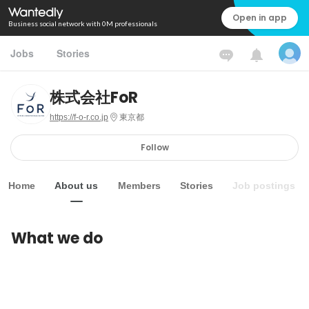
Open in app
Business social network with 0M professionals
Jobs
Stories
株式会社FoR
https://f-o-r.co.jp
東京都
Follow
Home
About us
Members
Stories
Job postings
What we do