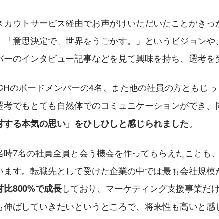
スカウトサービス経由でお声がけいただいたことがきっ
、「意思決定で、世界をうごかす。」というビジョンや、
バーのインタビュー記事などを見て興味を持ち、選考を
TCHのボードメンバーの4名、また他の社員の方ともじ
選考でもとても自然体でのコミュニケーションができ、
。
対する本気の思い」をひしひしと感じられました
当時7名の社員全員と会う機会を作ってもらえたことも
います。転職先として受けた企業の中では最も会社規模
しており、マーケティング支援事業だ
対比800%で成長
も伸ばしていきたいというところで、将来性も高いと感