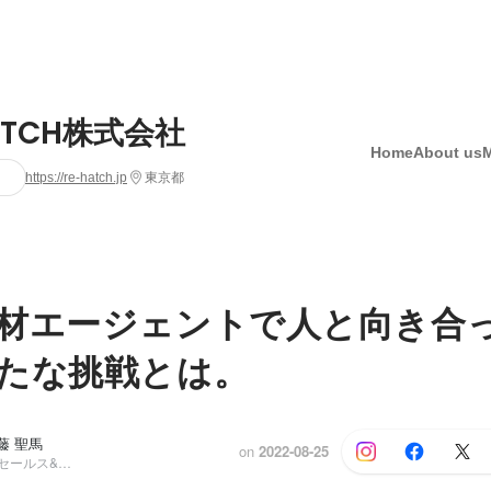
ATCH株式会社
Home
About us
https://re-hatch.jp
東京都
材エージェントで人と向き合
たな挑戦とは。
藤 聖馬
on
2022-08-25
インターン生, セールス&マーケティングマネージャー