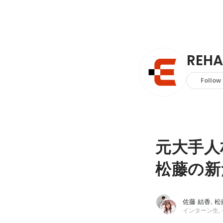
REH
Follow
元大手人
松藤の新
佐藤 結香, 松