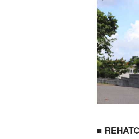
■ REHA