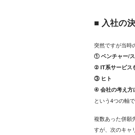
■ 入社の
突然ですが当時
① ベンチャー/
② IT系サービ
③ ヒト
④ 会社の考え
という4つの軸
複数あった併願先
すが、次のキャ