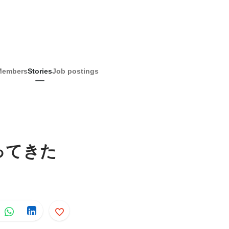
Members
Stories
Job postings
ってきた