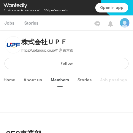
Open in app
Business social network with 0M professionals
Jobs
Stories
株式会社ＵＰＦ
https://upfgroup.co.jp/#
東京都
Follow
Home
About us
Members
Stories
Job postings