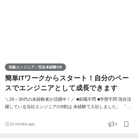
リアアップに興味あり ＼当社への入社理由を一
初級エンジニア／完全未経験OK
簡単ITワークからスタート！自分のペー
スでエンジニアとして成長できます
＼20～30代の未経験者が活躍中！／ ■前職不問 ■学歴不問 現在活
躍している当社エンジニアの9割は 未経験で入社しました。 「知
識ゼロからIT業界でスタートしたい」という方を歓迎します！
◤◢◤ 入社後の成長サポート◢◤◢ ＼教育・研修制度が充実／ ◎外
3
10 months ago
部研修(無料) ◎OJT ◎社内勉強会(AWS、Azure、ドキュメント作
成などテーマは様々。オンライン参加も可) ◎資格取得奨励制度 ◎