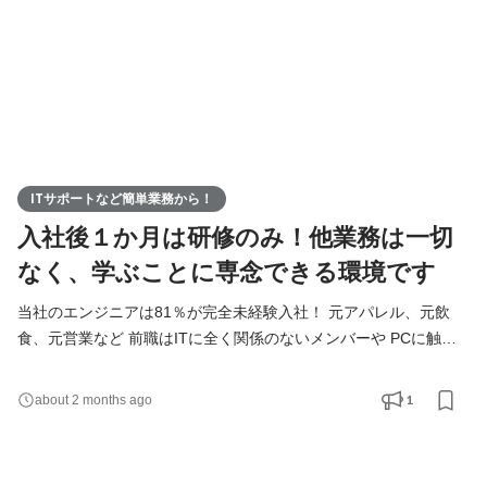
ITサポートなど簡単業務から！
入社後１か月は研修のみ！他業務は一切
なく、学ぶことに専念できる環境です
当社のエンジニアは81％が完全未経験入社！ 元アパレル、元飲
食、元営業など 前職はITに全く関係のないメンバーや PCに触っ
たことがなかったメンバーまで多数活躍中◎ これまで数多くのエ
ンジニアを輩出しており 教育体制・ノウハウ・サポート体制全て
1
about 2 months ago
が整った当社で ゼロからエンジニアを目指しませんか？ ▼当社の
研修の特徴 ＼入社後1ヶ月は他業務なし！研修に専念できる／ 研
修内容は主に技術研修・ビジネスマナー研修・面談対策の