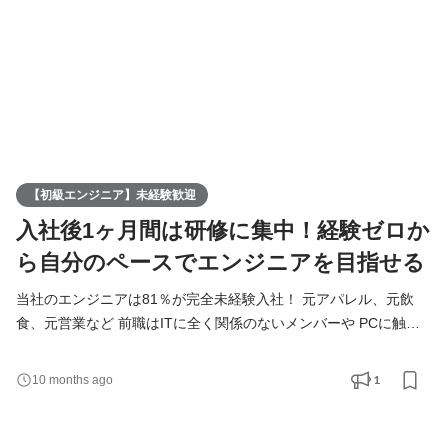
【初級エンジニア】未経験歓迎
入社後1ヶ月間は研修に集中！経験ゼロか
ら自分のペースでエンジニアを目指せる
当社のエンジニアは81％が完全未経験入社！ 元アパレル、元飲
食、元営業など 前職はITに全く関係のないメンバーや PCに触っ
たことがなかったメンバーまで多数活躍中◎ これまで数多くのエ
ンジニアを輩出しており 教育体制・ノウハウ・サポート体制全て
1
10 months ago
が整った当社で ゼロからエンジニアを目指しませんか？ ▼当社の
研修の特徴 ＼入社後1ヶ月は他業務なし！研修に専念できる／ 研
修内容は主に技術研修・ビジネスマナー研修・面談対策の