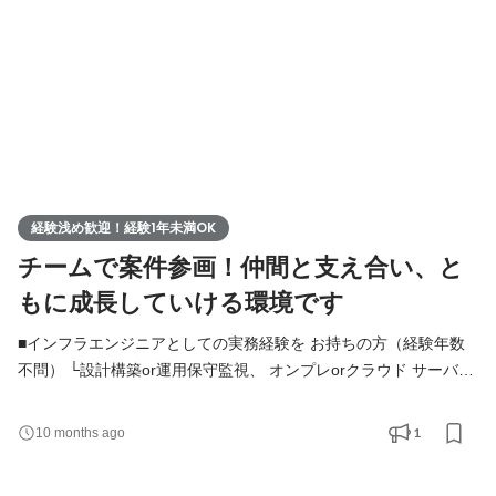
経験浅め歓迎！経験1年未満OK
チームで案件参画！仲間と支え合い、と
もに成長していける環境です
■インフラエンジニアとしての実務経験を お持ちの方（経験年数
不問） └設計構築or運用保守監視、 オンプレorクラウド サーバor
ネットワークなど どちらかのみでOK！！ └学歴不問・第二新卒歓
迎 ＼一つでも当てはまる方は向いてます◎／ □コツコツ目の前の
1
10 months ago
仕事に取り組める □同年代の仲間と一緒に働きたい □人とコミュニ
ケーションを取りながら仕事を進められる □スキルアップやキャ