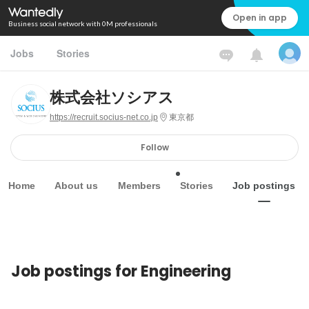
Open in app
Business social network with 0M professionals
Jobs
Stories
株式会社ソシアス
https://recruit.socius-net.co.jp
東京都
Follow
Home
About us
Members
Stories
Job postings
Job postings for Engineering