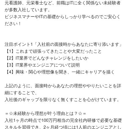
元看護師、元栄養士など、前職はITに全く関係ない未経験者
が多数入社しています。

ビジネスマナーやITの基礎からしっかり学べるのでご安心く
ださい！

注目ポイント1「入社前の面接時からあなたに寄り添います」

【1】これまで頑張ってきたことや大変だったこと

【2】IT業界でどんなチャレンジをしたいか

【3】IT業界やエンジニアについて説明

【4】興味・関心や理想像を聞き、一緒にキャリアを描く

上記のように、面接時からあなたの理想ややりたいことを詳
細にすることで、

入社後のギャップを限りなく無くすことを心がけています。

＝☆未経験から理想が叶う理由とは？☆＝

入社1ヶ月の時点で100万円相当の完全社内研修で必要な基礎
スキルを習得でき、2ヶ月経つ頃には1人前のエンジニアとし