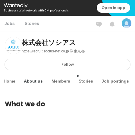
Open in app
Business social network with 0M professionals
Jobs
Stories
株式会社ソシアス
https://recruit.socius-net.co.jp
東京都
Follow
Home
About us
Members
Stories
Job postings
What we do