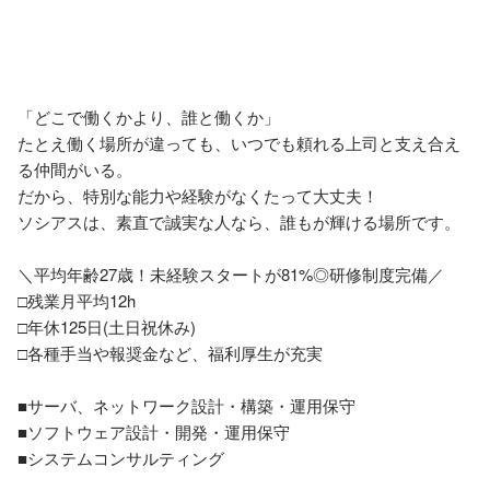
「どこで働くかより、誰と働くか」

たとえ働く場所が違っても、いつでも頼れる上司と支え合え
る仲間がいる。

だから、特別な能力や経験がなくたって大丈夫！

ソシアスは、素直で誠実な人なら、誰もが輝ける場所です。

＼平均年齢27歳！未経験スタートが81%◎研修制度完備／

□残業月平均12h

□年休125日(土日祝休み)

□各種手当や報奨金など、福利厚生が充実

■サーバ、ネットワーク設計・構築・運用保守

■ソフトウェア設計・開発・運用保守

■システムコンサルティング