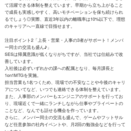
て活躍できる体制を整えています。早期から立ち上がること
で成長も実感しやすく、高いモチベーションを保ち続けられ
るでしょう◎実際、直近3年以内の離職率は10%以下で、理想
のキャリアへ一直線で目指せます。

注目ポイント2「上長・営業・人事の3者がサポート！メンバ
ー同士の交流も盛ん♪」

SESは帰属意識が低くなりがちですが、当社では仕組みで改
善しています。

入社後は必ずいずれかの課への配属となり、毎月課長と
1on1MTGを実施。

担当営業も1名つくため、現場での不安なことや今後のキャリ
アについてなど、いつでも連絡できる体制を整えています。

また、人事部のメンバーもエンジニアのサポートを行ってお
り、現場近くで一緒にランチしながら仕事やプライベートの
ことなど、なんでも話せる機会を作っています。

さらに、メンバー同士の交流も盛んで、ゲームやフットサル
など任意参加の社内イベントや、月2回の勉強会などを行って