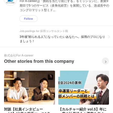
For A-careerは「挑戦を当たり前にする」をミッションに、創業9
期目で5つのサービス（多角化経営）を展開している、急成長中の
コングロマリット型ミド...
Follow
Job postings for 採用コンサルタント職
3年後"頼られる人"になっていたいあなたへ。採用のプロになり
ましょう！
株式会社For A-career
Other stories from this company
対談【社員インタビュー
【カルチャー紹介 vol.5】年に