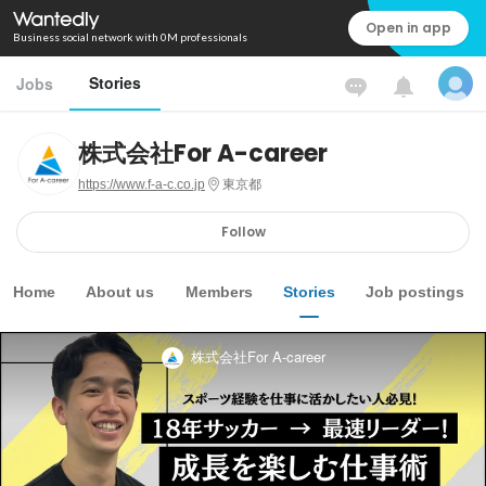
Open in app
Business social network with 0M professionals
Stories
Jobs
株式会社For A-career
https://www.f-a-c.co.jp
東京都
Follow
Home
About us
Members
Stories
Job postings
株式会社For A-career