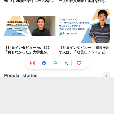
vol.5】25歳の若手エース2名
一度の社員総会！運営を任され
が、僅か2年でそれぞれFor A-
た23新卒リーダーと幹部たちの
careerの事業部長になるまでの
挑戦【社員総会2024の裏側】
キャリアアップに迫る！
【社員インタビュー vol.12】
【社員インタビュー 】成果を出
「何もなかった」大学生が、2
す人は、「成長しよう！」とし
年目で新規営業チーム統括にな
ていない。｜株式会社For A-
った話【若手活躍メンバー】
career
Popular stories
株式会社STAR UP
利他の精神と当事者意識：CPO池田八輝が語る
STAR UPの価値観と描く未来
Wantedly, Inc.
Node.js の HTTP server を優雅にシャットダウン