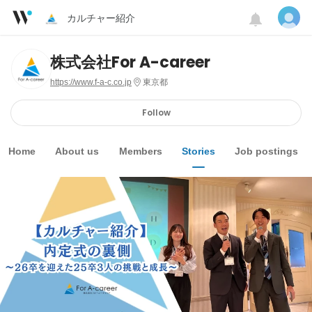
カルチャー紹介
株式会社For A-career
https://www.f-a-c.co.jp
東京都
Follow
Home
About us
Members
Stories
Job postings