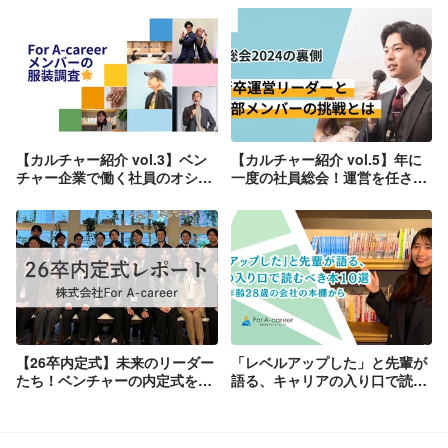
【カルチャー紹介 vol.3】ベン
【カルチャー紹介 vol.5】年に
チャー企業で働く社員のオシャ
一度の社員総会！運営を任され
レ事情に迫る☆彡【服装調
た23新卒リーダーと幹部たちの
査！】
挑戦【社員総会2024の裏側】
【26卒内定式】未来のリーダー
「レベルアップした」と先輩が
たち！ベンチャーの内定式を大
語る、キャリアの入り口で読む
公開！🎉
べき本10選｜平均年齢28歳の会
社の本棚から