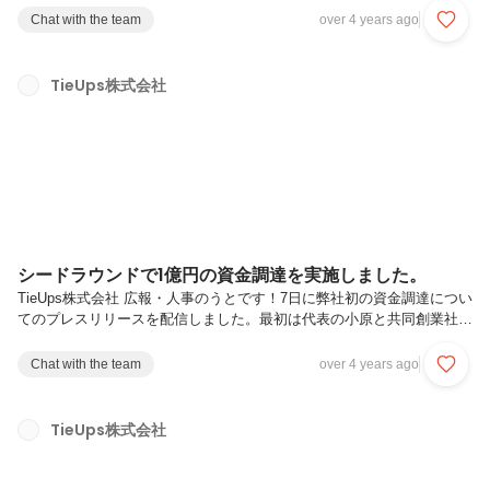
っているのですが、この日はオフィスに集まって、顔を合わせてのミー
Chat with the team
over 4 years ago
ティングをしました。（オフィスに来れなかったメンバーは、オンライ
ンで参加しました。）2時間のエンジニア会では、スプリントの振り返
りを行い、うまくいったこと、うまくいかなかったこと、などを洗い出
TieUps株式会社
して、どのように改善できるかを全員で話し合いました。チームでの開
発をより円滑に行えるように、・エンジニアによって個性が出やすいコ
ードを誰が見ても分...
シードラウンドで1億円の資金調達を実施しました。
TieUps株式会社 広報・人事のうとです！7日に弊社初の資金調達につい
てのプレスリリースを配信しました。最初は代表の小原と共同創業社員
の工藤の２人で渋谷のカフェで100個の事業案を作り、その中の6個を
事業転換しながら、リリースしたのが最初のサービス「lit.link」でし
Chat with the team
over 4 years ago
た。lit.linkはリリースから14ヶ月でユーザー数70万人を突破しました。
次にリリースした「WeClip」には現在1,000個以上のコミュニティがあ
り、2022年内にiOSアプリとビジネス機能をリリースします。今回の資
TieUps株式会社
金調達はプロフィールサイト「lit.link」、コミュニティSNS「WeClip」
の機能拡充に加え...