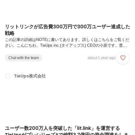
リットリンクが広告費300万円で300万ユーザー達成した
戦略
この記事の詳細はNOTEに書いてあります。詳しくはこちらをご覧くだ
さい。こんにちわ、TieUps inc.(タイアップス) CEOの小原です。普段X
がメインで発信しています。僕が代表を務めるTieUpsは、「個人の活
動を楽しく表現できる状態を作り、個性を価値に変える」 をミッショ
Chat with the team
about 1 year ago
ンに掲げ、個人が生み出すコンテンツ(UGC)を主軸にしたプロダクトを
開発しています。スマートフォンだけで、自分だけのブランディングサ
イトが構築できる「モバイルノーコードツール」リットリンクがリリー
TieUps株式会社
スから4年が経過した2025年1月に登録ユーザー数300万ユーザーを突破
しました！！🚀このnoteではリットリンク(l...
ユーザー数200万人を突破した「lit.link」を運営する
TieUpsがプレシリーズAで総額3.7億円の資金調達をしま