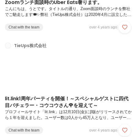
Zoomランチ面談時のUber Eats奢ります。
こんにちは、うとです。タイトルの通り、Zoom面談時のランチを弊社
でご馳走します🍽️✨弊社（TieUps株式会社）は2020年4月に設立したば
かりの渋谷にあるIT系スタートアップです。自社サービスであるプロフ
ィールサイト「lit.link」はリリースから1年で現在60万ユーザー・月間
Chat with the team
over 4 years ago
アクセス数4,000万を突破し、コミュニティSNS「WeClip」もiOSアプ
リリリースやビジネス機能の追加を予定していて、サービスの成長に併
せて、組織の拡大を予定しています🙌採用ではスキルや経験ももちろん
TieUps株式会社
ですが、特にカルチャーマッチを重視しているので、本音を言えば面談
の形式は、カジュアルな会話がしやすいラン...
lit.link1周年パーティを開催！～スペシャルゲストに四代
目バチェラー・コウコウさん🌹を迎えて～
プロフィールサイト「lit.link」は12月10日(金)にβ版がリリースされてか
ら１年を迎えました。ユーザー数は0人から45万人となり、ユーザーの
皆様、携わってくださった皆様のおかげです。本当にありがとうござい
ます。こちらを記念し、12/8(水)にこの1年間を支えてくださった方の
Chat with the team
over 4 years ago
一部をご招待し、記念パーティを行いました。本来であれば、もっと多