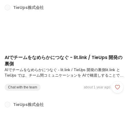
ニティ「lit.link ライバー育成プログラム Sponsored by CASIO」（以
下、本プログラム）を正式に開設いたしました。ーー詳しくは、以下プ
TieUps株式会社
レスリリースをご覧ください。ーーhttps://tieups.com/news/20250918/
AIでチームをなめらかにつなぐ - lit.link / TieUps 開発の
裏側
AIでチームをなめらかにつなぐ - lit.link / TieUps 開発の裏側lit.link と
TieUps では、チーム間コミュニケーションを AIで橋渡しすることで、
チーム間のやり取りを省力化し、クリエイティブでコアな仕事に集中で
きるようにしています。NotebookLM で CS の声を丸ごと検索し、
Chat with the team
about 1 year ago
Codex で開発コストを即算出、専用 GPTs で誰でも安全に DB を叩け
る——そんな “AIによる橋渡し” があるから、PdM・Design・Dev・
CS・Marketing それぞれのチームがスムーズ動けるのです。本稿では
TieUps株式会社
導入の全体像と各チームでの使い方、さらに他社事例...