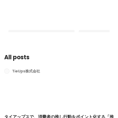
All posts
タイアップスで、消費者の推し行動を
カシオ計算機株式会社
ポイント化する「推し行動促進マーケ
契約を締結
TieUps株式会社
ティング」を発表しました
Latest
Latest
タイアップスで、消費者の推し行動をポイント化する「推