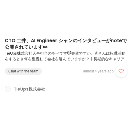
CTO 土井、AI Engineer シャンのインタビューがnoteで
公開されています👀
TieUps株式会社人事担当のあべです🐱突然ですが、皆さんは転職活動
をするとき何を重視して会社を選んでいますか？中長期的なキャリアプ
ラン、ライフワークバランスなど、求めるものは人それぞれかと思いま
す。その中でも、会社を選ぶ上で会社の雰囲気や、「社内の人がなぜこ
Chat with the team
almost 4 years ago
の会社を選んだのか？」を見たい・聞きたいという方は多いのではない
でしょうか？スタートアップなら尚更、「この人たちはなぜこの会社に
いるんだろう？」が気になる方もいると思います👀そこで！今回は、
TieUps株式会社
TieUpsの魅力の一つである社風・人間関係・成長環境が伝わるような
CTO土井のnoteの記事を公開したのでお知らせします😳エンジニアの
世界にも...