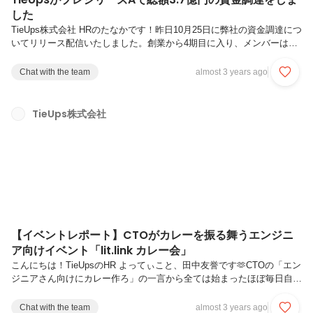
した
TieUps株式会社 HRのたなかです！昨日10月25日に弊社の資金調達につ
いてリリース配信いたしました。創業から4期目に入り、メンバーは18
名（役員含む）になりました。ここまで、ブランディングプロフィール
ツール「lit.link」は200万人を突破し、体験型ファン育成プラットフォ
Chat with the team
almost 3 years ago
ーム「WeClip」も続々とクライアントが増え、着実に前進していま
す。また、今回の資金調達にあたり、撮影した写真は投資家様＋役員だ
けではなく、社員全員も参加しました。投資家様方・役員・社員全員が
TieUps株式会社
一丸となって、さらに大きくグローバルに成長できるよう精進して参り
ます。今回のプレシリーズA総額3.7億円の資金は、「l...
【イベントレポート】CTOがカレーを振る舞うエンジニ
ア向けイベント「lit.link カレー会」
こんにちは！TieUpsのHR よってぃこと、田中友誉です🫶CTOの「エン
ジニアさん向けにカレー作ろ」の一言から全ては始まったほぼ毎日自炊
の昼食を持ってくるくらい料理好きな弊社CTO土井が、ふと「エンジ
ニアさん向けのイベントで、俺カレー作ろかな😏」と言い出したこと
Chat with the team
almost 3 years ago