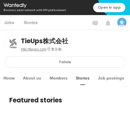
Open in app
Business social network with 0M professionals
Jobs
Stories
TieUps株式会社
http://tieups.com
東京都
Follow
Home
About us
Members
Stories
Job postings
Featured stories