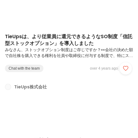
TieUpsは、より従業員に還元できるようなSO制度「信託
型ストックオプション」を導入しました
みなさん、ストックオプション制度はご存じですか？👀会社の決めた額
で自社株を購入できる権利を社員や取締役に付与する制度で、特にスタ
ートアップではよく導入される制度です。導入理由としては、社員が株
主になることで、モチベーションアップにつながることももちろんです
Chat with the team
over 4 years ago
が、入社時の待遇で大手企業との給与のギャップを埋める提案に使われ
ることも多いです。最近のストックオプション制度の成功事例でいう
と、上場時にメルカリ社の35名が6億円以上の資産を手にしたというニ
TieUps株式会社
ュースはスタートアップには夢があるを体現し、当時かなり話題になっ
たかと思います。（あくまで成功例ですので、すべてのストックオプシ
ョン制度で大金が手...