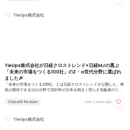
がすべての始まりでした。弊社TieUpsがコミュニティ事業を展開して
いることもあり、エンジニアさん同士が繋がりやすいような心理的安全
性の高い（過度な採用営業されない）コミュニティを作りたいと前々か
TieUps株式会社
ら話していて（わたしが土井のカレーを食べたいという若干の下心も持
ちつつ）、Wantedlyとconnpass経由で応募を募ったところ、...
TieUps株式会社が日経クロストレンド×日経MJの選ぶ
「未来の市場をつくる100社」のZ・α世代分野に選ばれ
ました🎉
「未来の市場をつくる100社」とは日経クロストレンドが公開した、伸
長が期待できる11の分野で2023年の日本を明るく照らす先駆者のリス
ト。選出のために複数のベンチャーキャピタルをはじめとした各界識者
への取材や、『日経トレンディ』（22年11月号）の特集「スタートア
Chat with the team
over 3 years ago
ップ大賞2022」の登場企業を含めて、約200社をリストアップ。その中
から、「新しい市場（新規性）」「売れる（成長期待）」「生活の変化
（社会インパクト）」という3つの視点で評価し、次代を担う有望企業
TieUps株式会社
として2023年に飛躍が期待できる100社を選出しました。.📌記事はこ
ちらからご確認いただけます！https://xtrend.ni...