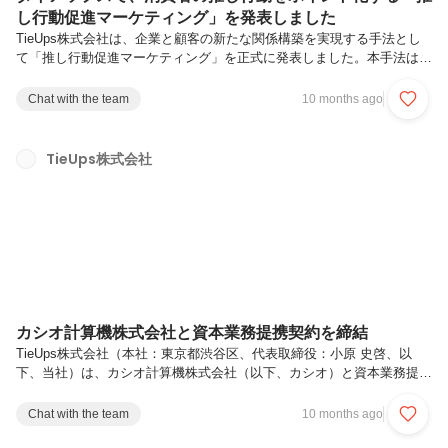
し行動促進マーケティング」を発表しました
TieUps株式会社は、企業と顧客の新たな関係構築を実現する手法とし
て「推し行動促進マーケティング」を正式に発表しました。本手法は、
企業が推し行動（商品・ブランドの応援につながる行動）を定義し、そ
の行動の貢献度をAIが定性評価を含めて数値化し、貢献度に応じてスコ
Chat with the team
10 months ago
ア（ポイント、以下スコア）を付与する仕組みです。広告に依存せず、
企業と顧客の関係性の中で成果を生み出す新しいマーケティング手法で
す。Step 1：顧客が商品・ブランドに対する推し行動（例：SNS投稿、
TieUps株式会社
レビュー、体験共有など）を報告Step 2：AIが事前に設定された企業の
期待行動に基づき、推し行動の内容を評価（定性評価を含む）St...
カシオ計算機株式会社と資本業務提携契約を締結
TieUps株式会社（本社：東京都渋谷区、代表取締役：小原 史啓、以
下、当社）は、カシオ計算機株式会社（以下、カシオ）と資本業務提携
契約を締結したことをお知らせいたします。本提携による協業の第一弾
として、TieUpsが提供するブランディングプロフィールツール
Chat with the team
10 months ago
「lit.link（リットリンク）」のユーザーを対象としたオンラインコミュ