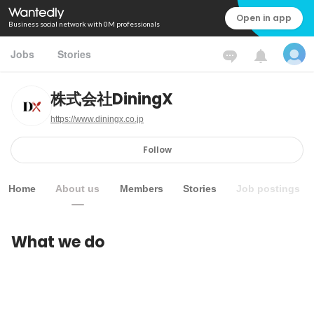
Open in app
Business social network with 0M professionals
Jobs
Stories
株式会社DiningX
https://www.diningx.co.jp
Follow
Home
About us
Members
Stories
Job postings
What we do