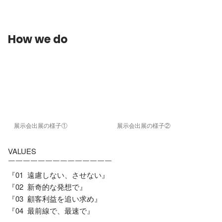
How we do
展示会出展の様子①
展示会出展の様子②
VALUES

￣￣￣￣￣￣￣￣￣￣￣￣￣￣

『01  遠慮しない、させない』

『02  新奇的な発想で』

『03  顧客利益を追い求め』

『04  最前線で、最速で』
