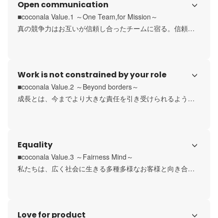
Open communication
■coconala Value.1 ～One Team,for Mission～

真の競争力はお互いが信頼し合ったチームに宿る。信頼
は、オープンで率直なコミュニケーション、個性や価値観
の相互理解、そして共通のミッション達成への熱意と協働
から生まれる。一人ひとりがこのチームのリーダーとし
Work is not constrained by your role
て、自分と向き合い、仲間を深く理解し、ミッション達成
のために主体的にチームを導いていこう。
■coconala Value.2 ～Beyond borders～

成長とは、今までより大きな責任を引き受けられるように
なることだ。それぞれが立場を越えて高い視座で考え、役
割を越えて広い意識で行動し、自らの責任範囲を広げてい
くことで、成長を手にすることができる。そうした一人ひ
Equality
とりの成長が、ミッション達成の一番の近道だ。失敗を恐
れず、様々な境界線を意思の力で乗り越えて、昨日までの
■coconala Value.3 ～Fairness Mind～

自分を越えていこう。
私たちは、広く社会に生きる多種多様なお客様と向き合っ
ている。チームには、様々な個性や価値観を持つ異能なタ
レントが集まっている。であるがゆえに、フェアであるこ
とは私たちの生命線だ。様々な局面で、フェアであり続け
Love for product
ること、フェアとは何であるかを定義することは、簡単で