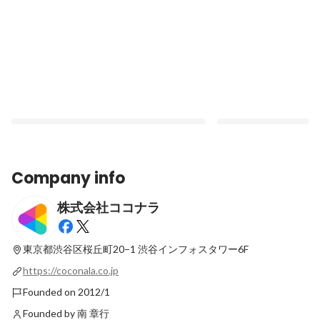
Company info
株式会社ココナラ
6年ぶりに改訂したココナラのバリューに
間違いなく訪れる事業
込めた思い
増やすための開発環境
東京都渋谷区桜丘町20−1
渋谷インフォスタワー6F
Pinned
Pinned
https://coconala.co.jp
Founded on 2012/1
Founded by 南 章行