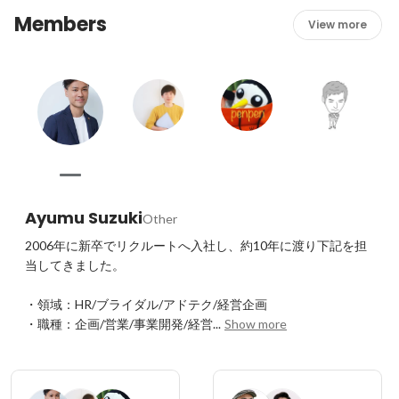
ントにも活用でき、社内外のコミュニケーションの場とな
Members
っています。
View more
Ayumu Suzuki
Other
2006年に新卒でリクルートへ入社し、約10年に渡り下記を担
当してきました。

・領域：HR/ブライダル/アドテク/経営企画

・職種：企画/営業/事業開発/経営...
Show more