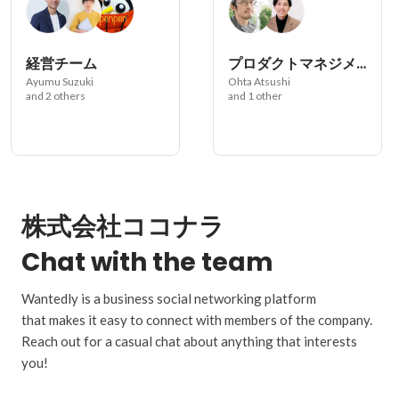
経営チーム
プロダクトマネジメントグループ
Ayumu Suzuki
Ohta Atsushi
and 2 others
and 1 other
株式会社ココナラ
Chat with the team
Wantedly is a business social networking platform
that makes it easy to connect with members of the company.
Reach out for a casual chat about anything that interests
you!