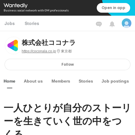
Open in app
Business social network with 0M professionals
Jobs
Stories
株式会社ココナラ
https://coconala.co.jp
東京都
Follow
Home
About us
Members
Stories
Job postings
一人ひとりが自分のストーリ
ーを生きていく世の中をつ
くる