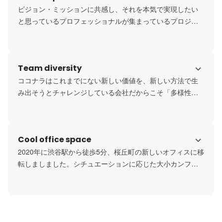
はない。それでも判断から安易に逃げず、フェアであるこ
ビジョン・ミッションに共感し、それを本気で実現したい
とに向き合い続けることを、私たちの優位性の源泉として
と思っているプロフェッショナルが集まっているプロジェ
いこう。
クトチームであるという意識の会社です。そして、ビジョ
ン・ミッションと密接に紐付いた事業を運営していること
から、まっすぐなプロダクト愛のもと一人ひとりが業務に
Team diversity
あたっています。
ココナラはこれまでにない新しい価値を、新しい方法で生
み出そうとチャレンジしている会社だからこそ「多様性」
が必要であると考えます。なぜなら、イノベーションの源
泉は知と知の組み合わせにあるからであり、同じような人
が何人集まっても考えの幅は広がらないからです。そんな
Cool office space
多様性のある組織だからこそ"ビジョン、ミッション、バリ
ュー"を大切にしています。
2020年に渋谷駅から徒歩5分、桜丘町の新しいオフィスに移
転しましました。シチュエーションに応じた大小カンファ
レンスルームに加え、1on1ブースや電話ブース、気軽に
mtgができるよう各所にモニター付のブースも設置されてま
す。またラウンジ（共有スペース）はランチや軽い飲み会
（退勤後はアルコールフリー）だけでなく、ユーザーイベ