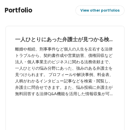
Portfolio
View other portfolios
一人ひとりにあった弁護士が見つかる検索
メディア「ココナラ法律相談」
離婚や相続、刑事事件など個人の人生を左右する法律
トラブルから、契約書作成や営業妨害、債権回収など
法人・個人事業主のビジネスに関わる法務依頼まで、
一人ひとりの悩み分野にあった、強みのある弁護士を
見つけられます。 プロフィールや解決事例、料金表、
人柄がわかるインタビュー記事などを検索・閲覧し、
弁護士に問合せできます。また、悩み投稿に弁護士が
無料回答する法律Q&A機能を活用した情報収集が可能
です。