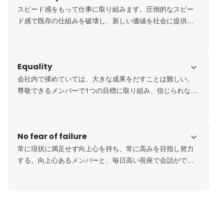
スピード感をもって仕事に取り組みます。圧倒的なスピー
ド感で既存の仕組みを破壊し、新しい価値を社会に提供し
ていく。普通1ヶ月かかる仕事を、Traimmuでは1週間でこ
なす。100％で1ヶ月かかるのであれば1週間で80％の成果
をだすことを目指します。
Equality
会社内で揉めていては、大きな成果をだすことは難しい。
尊敬できるメンバーで1つの目標に取り組み、信じられない
ような大きな結果を生み出すことができると信じていま
す。
No fear of failure
常に現状に満足せず向上心を持ち、常に高みを目指し努力
する。向上心あるメンバーと、毎日高い視座で会話ができ
る社内から、素晴らしいプロダクトが生まれると信じてい
ます。