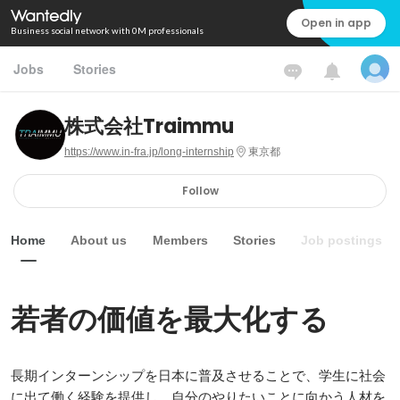
Open in app
Business social network with 0M professionals
Jobs
Stories
株式会社Traimmu
https://www.in-fra.jp/long-internship
東京都
Follow
Home
About us
Members
Stories
Job postings
若者の価値を最大化する
長期インターンシップを日本に普及させることで、学生に社会
に出て働く経験を提供し、自分のやりたいことに向かう人材を