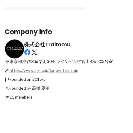
Company info
株式会社Traimmu
【就活生に伝えたいこと】やれることはも
っとたくさんある
東京都渋谷区猿楽町30-8
ツインビル代官山B棟 303号室
Latest
https://www.in-fra.jp/long-internship
Founded on 2015/5
Founded by 高橋 慶治
11 members