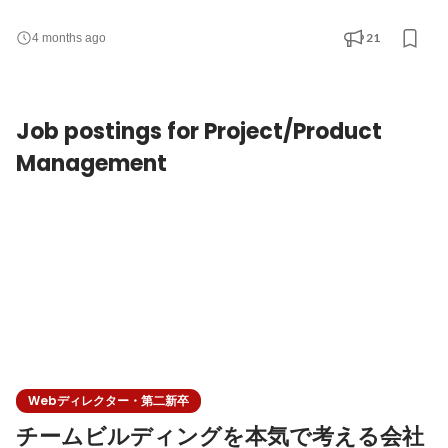
定義・設計フェーズからの技術的な検討・提案 ・フロントエンド
／バックエンド／インフラを横断した開発 ・技術選定やアーキテ
21
4 months ago
クチャ設計への関与 ・チームでの設計レビュー・コードレビュー
・単に仕様通りに実装するのではなく、「何を解決すべきか」
「どう作るのが最適か」を考え、技術的な判断を行う
Job postings for Project/Product
Management
Webディレクター・第二新卒
チームビルディングを本気で考える会社