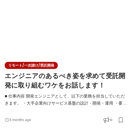
「どう作るのが最適か」を考え、技術的な判断を行う
リモート/一次請け/受託開発
エンジニアのあるべき姿を求めて受託開
発に取り組むワケをお話します！
■ 仕事内容 開発エンジニアとして、以下の業務を担当していただ
きます。 ・大手企業向けサービス基盤の設計・開発・運用 ・要件
定義・設計フェーズからの技術的な検討・提案 ・フロントエンド
／バックエンド／インフラを横断した開発 ・技術選定やアーキテ
0
4 months ago
クチャ設計への関与 ・チームでの設計レビュー・コードレビュー
・単に仕様通りに実装するのではなく、「何を解決すべきか」