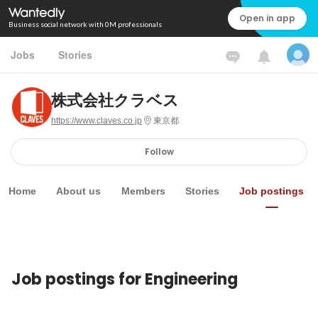
Open in app
Business social network with 0M professionals
Jobs
Stories
株式会社クラベス
https://www.claves.co.jp
東京都
Follow
Home
About us
Members
Stories
Job postings
Job postings for Engineering