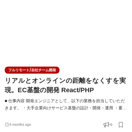
・単に仕様通りに実装するのではなく、「何を解決すべきか」
「どう作るのが最適か」を考え、技術的な判断を行う
フルリモート/自社チーム開発
リアルとオンラインの距離をなくすを実
現。EC基盤の開発 React/PHP
■ 仕事内容 開発エンジニアとして、以下の業務を担当していただ
きます。 ・大手企業向けサービス基盤の設計・開発・運用 ・要件
定義・設計フェーズからの技術的な検討・提案 ・フロントエンド
／バックエンド／インフラを横断した開発 ・技術選定やアーキテ
0
4 months ago
クチャ設計への関与 ・チームでの設計レビュー・コードレビュー