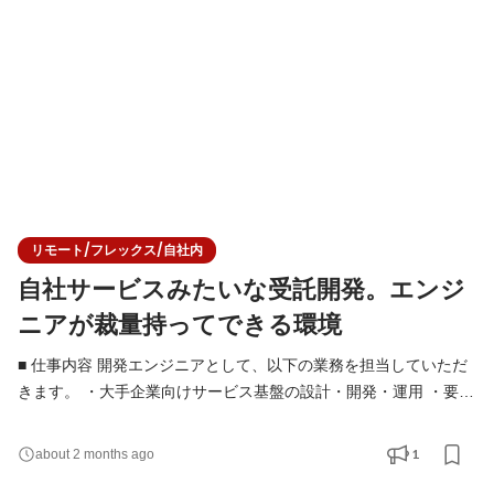
本質的な開発がしたい」という想いを、ちゃんと
リモート/フレックス/自社内
自社サービスみたいな受託開発。エンジ
ニアが裁量持ってできる環境
■ 仕事内容 開発エンジニアとして、以下の業務を担当していただ
きます。 ・大手企業向けサービス基盤の設計・開発・運用 ・要件
定義・設計フェーズからの技術的な検討・提案 ・フロントエンド
／バックエンド／インフラを横断した開発 ・技術選定やアーキテ
1
about 2 months ago
クチャ設計への関与 ・チームでの設計レビュー・コードレビュー