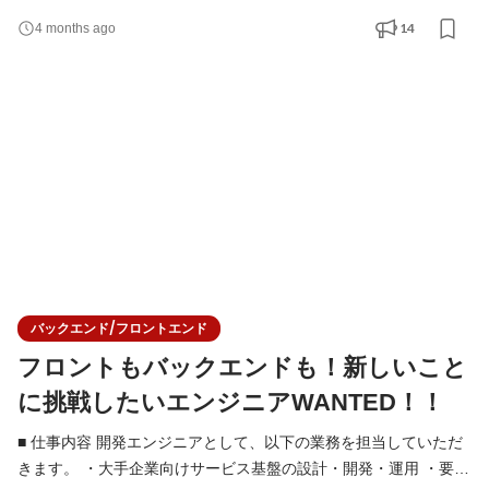
／バックエンド／インフラを横断した開発 ・技術選定やアーキテ
14
4 months ago
クチャ設計への関与 ・チームでの設計レビュー・コードレビュー
・単に仕様通りに実装するのではなく、「何を解決すべきか」
「どう作るのが最適か」を考え、技術的な判断を行う
バックエンド/フロントエンド
フロントもバックエンドも！新しいこと
に挑戦したいエンジニアWANTED！！
■ 仕事内容 開発エンジニアとして、以下の業務を担当していただ
きます。 ・大手企業向けサービス基盤の設計・開発・運用 ・要件