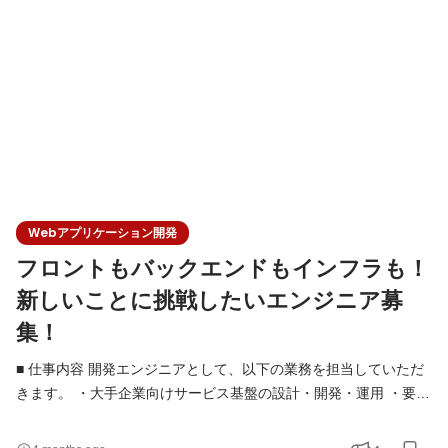
「どう作るのが最適か」を考え、技術的な判断を行う
Webアプリケーション開発
フロントもバックエンドもインフラも！
新しいことに挑戦したいエンジニア募
集！
■ 仕事内容 開発エンジニアとして、以下の業務を担当していただ
きます。 ・大手企業向けサービス基盤の設計・開発・運用 ・要件
定義・設計フェーズからの技術的な検討・提案 ・フロントエンド
／バックエンド／インフラを横断した開発 ・技術選定やアーキテ