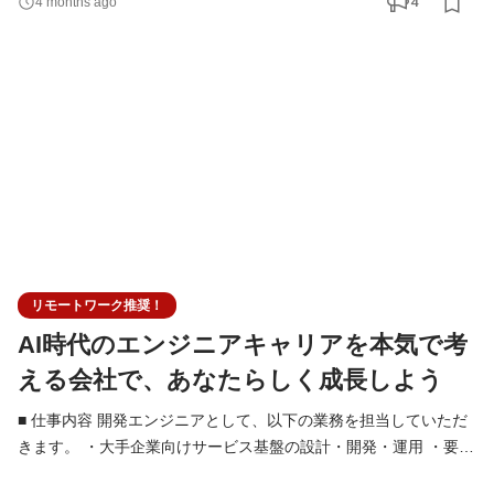
4
4 months ago
クチャ設計への関与 ・チームでの設計レビュー・コードレビュー
・単に仕様通りに実装するのではなく、「何を解決すべきか」
「どう作るのが最適か」を考え、技術的な判断を行う
リモートワーク推奨！
AI時代のエンジニアキャリアを本気で考
える会社で、あなたらしく成長しよう
■ 仕事内容 開発エンジニアとして、以下の業務を担当していただ
きます。 ・大手企業向けサービス基盤の設計・開発・運用 ・要件
定義・設計フェーズからの技術的な検討・提案 ・フロントエンド