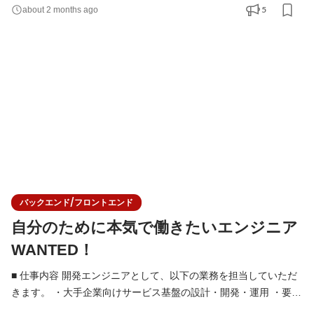
／バックエンド／インフラを横断した開発 ・技術選定やアーキテ
5
about 2 months ago
クチャ設計への関与 ・チームでの設計レビュー・コードレビュー
・単に仕様通りに実装するのではなく、「何を解決すべきか」
「どう作るのが最適か」を考え、技術的な判断を行う
バックエンド/フロントエンド
自分のために本気で働きたいエンジニア
WANTED！
■ 仕事内容 開発エンジニアとして、以下の業務を担当していただ
きます。 ・大手企業向けサービス基盤の設計・開発・運用 ・要件
定義・設計フェーズからの技術的な検討・提案 ・フロントエンド