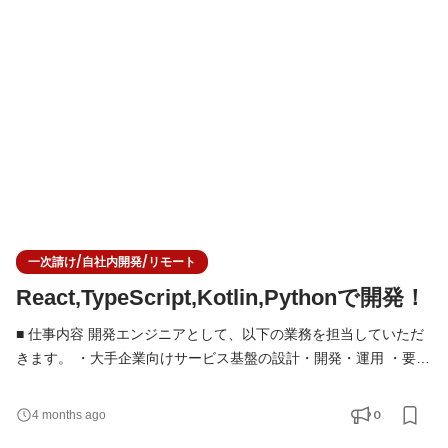
クチャ設計への関与 ・チームでの設計レビュー・コードレビュー
・単に仕様通りに実装するのではなく、「何を解決すべきか」
「どう作るのが最適か」を考え、技術的な判断を行う
一次請け/自社内開発/リモート
React,TypeScript,Kotlin,Pythonで開発！
■ 仕事内容 開発エンジニアとして、以下の業務を担当していただ
きます。 ・大手企業向けサービス基盤の設計・開発・運用 ・要件
定義・設計フェーズからの技術的な検討・提案 ・フロントエンド
／バックエンド／インフラを横断した開発 ・技術選定やアーキテ
0
4 months ago
クチャ設計への関与 ・チームでの設計レビュー・コードレビュー