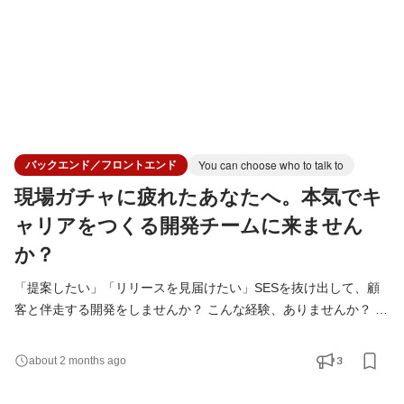
バックエンド／フロントエンド
You can choose who to talk to
現場ガチャに疲れたあなたへ。本気でキ
ャリアをつくる開発チームに来ません
か？
「提案したい」「リリースを見届けたい」SESを抜け出して、顧
客と伴走する開発をしませんか？ こんな経験、ありませんか？ -
要件は降ってくるだけ。何をつくっているのか、誰のためかも見
えない。 - リリース前に交代。自分が手がけたものの“その後”を見
3
about 2 months ago
届けられない。 - 社内で技術を語るのは自分だけ。勉強会も、気
づけばいつも一人。 私たちクラベスは、そんなあなたの「もっと