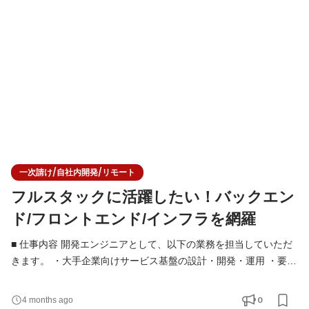
・単に仕様通りに実装するのではなく、「何を解決すべきか」
「どう作るのが最適か」を考え、技術的な判断を行う
一次請け/自社内開発/リモート
フルスタックに活躍したい！バックエン
ド/フロントエンド/インフラを網羅
■ 仕事内容 開発エンジニアとして、以下の業務を担当していただ
きます。 ・大手企業向けサービス基盤の設計・開発・運用 ・要件
定義・設計フェーズからの技術的な検討・提案 ・フロントエンド
／バックエンド／インフラを横断した開発 ・技術選定やアーキテ
0
4 months ago