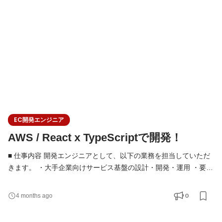
・単に仕様通りに実装するのではなく、「何を解決すべきか」
「どう作るのが最適か」を考え、技術的な判断を行う
EC開発エンジニア
AWS / React x TypeScriptで開発！
■ 仕事内容 開発エンジニアとして、以下の業務を担当していただ
きます。 ・大手企業向けサービス基盤の設計・開発・運用 ・要件
定義・設計フェーズからの技術的な検討・提案 ・フロントエンド
／バックエンド／インフラを横断した開発 ・技術選定やアーキテ
0
4 months ago
クチャ設計への関与 ・チームでの設計レビュー・コードレビュー
・単に仕様通りに実装するのではなく、「何を解決すべきか」