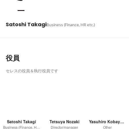
Satoshi Takagi
Business (Finance, HR etc.)
役員
セレスの役員＆執行役員です
Satoshi Takagi
Tetsuya Nozaki
Yasuhiro Kobayashi
Business (Finance, HR etc.)
Director/manager
Other