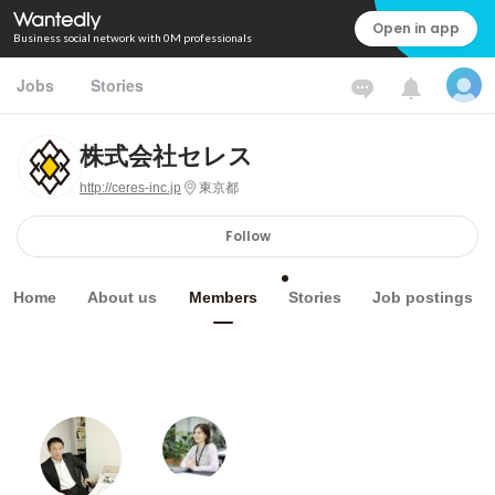
Open in app
Business social network with 0M professionals
Jobs
Stories
株式会社セレス
http://ceres-inc.jp
東京都
Follow
Home
About us
Members
Stories
Job postings