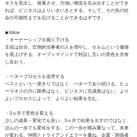
ネスを見出し、発展させ、力強い潮流を生み出すことができ
れば、ビジネスはよりいきいきとする。そして、その先の社
会の可能性までを広げることができるはずです。

◆Value

・オーナーシップを掘り下げる

主役は自分。圧倒的当事者の人を増やし、セルムという価値
を底上げする。オープンマインドで対話し互いの景色を共有
し合おう。

・ベタープロセスを追求する

ベストという一度きりではなく、ベターであり続ける。ヒュ
ーマネスの力に限界はなく、ビジネスに完成形はない。より
よいプロセスによって、よりよい結果を生む。

・3ヵ月で景色を変える

少しの成長・変化でも良い。3ヵ月で結果を出すのではなく、
ほんの一歩でも変化をする。この一歩が積み重なって、未来
が変わる。仲間とトライアンドエラーを重ね、企業・関係者