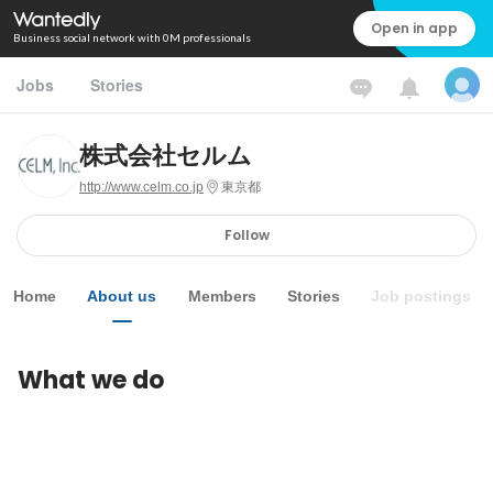
Open in app
Business social network with 0M professionals
Jobs
Stories
株式会社セルム
http://www.celm.co.jp
東京都
Follow
Home
About us
Members
Stories
Job postings
What we do