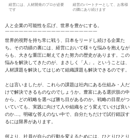
経営には、人材開発のプロが必要
経営のパートナーとして、お客様
です
の隣にあり続けます
人と企業の可能性を広げ、世界を豊かにする。

￣￣￣￣￣￣￣￣￣￣￣￣￣￣￣￣￣￣￣￣

世界的視野を持ち常に戦う、日本をリードし続ける企業た
ち。その功績の裏には、経営において様々な悩みを抱えなが
らも、大きな重圧に耐えてきた努力の歴史があります。この
悩みを解決してきたのが、まさしく「人」。ということは、
人材課題を解決してはじめて組織課題も解決できるのです。

とは言いましたが、これらの課題は社内にある仕組み・人だ
けで解決できるものなのでしょうか。豊富にある選択肢の中
から、どの戦略を選べば勝ち目があるのか。戦略の目星がつ
いていても、実践に向けて人や組織をどう変えていけば良い
のか…。明確な答えのない中で、自分たちだけで試行錯誤す
るには限界があります。

何より、社員が自らの行動を変えるためには、ひとりひとり