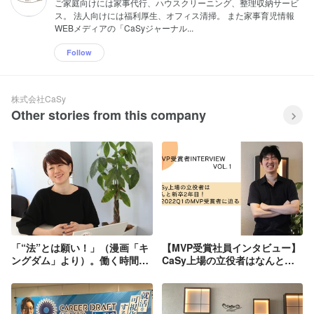
ご家庭向けには家事代行、ハウスクリーニング、整理収納サービ
ス。 法人向けには福利厚生、オフィス清掃。 また家事育児情報
WEBメディアの「CaSyジャーナル...
Follow
株式会社CaSy
Other stories from this company
「“法”とは願い！」（漫画「キ
【MVP受賞社員インタビュー】
ングダム」より）。働く時間も
CaSy上場の立役者はなんと新
場所も自由な人事制度を形づく
卒2年目！FY2022Q1のMVP受
る行動指針「UNICO」をCHRO
賞者に迫る
白坂が解説