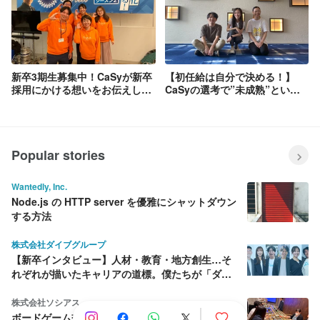
新卒3期生募集中！CaSyが新卒
【初任給は自分で決める！】
採用にかける想いをお伝えしま
CaSyの選考で”未成熟”という
す。【26卒向け特別面談枠あ
機会を遊びつくせ。
り】
Popular stories
Wantedly, Inc.
Node.js の HTTP server を優雅にシャットダウン
する方法
株式会社ダイブグループ
【新卒インタビュー】人材・教育・地方創生…そ
れぞれが描いたキャリアの道標。僕たちが「ダイ
ブ」を選んだ理由
株式会社ソシアス
ボードゲーム交流会