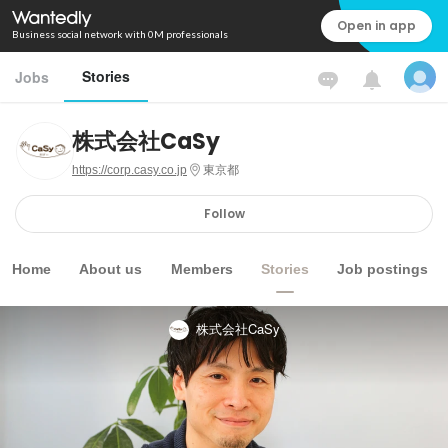
Open in app
Business social network with 0M professionals
Stories
Jobs
株式会社CaSy
https://corp.casy.co.jp
東京都
Follow
Home
About us
Members
Stories
Job postings
株式会社CaSy