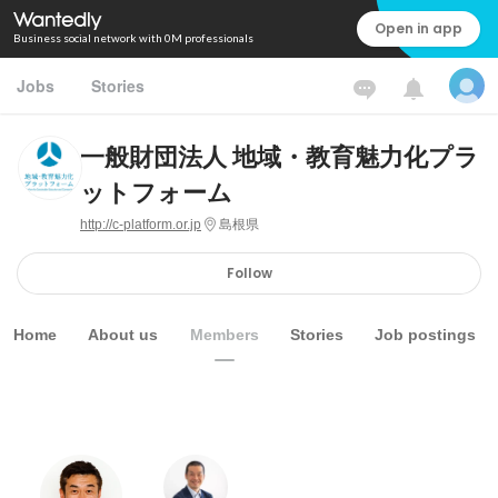
Open in app
Business social network with 0M professionals
Jobs
Stories
一般財団法人 地域・教育魅力化プラ
ットフォーム
http://c-platform.or.jp
島根県
Follow
Home
About us
Members
Stories
Job postings