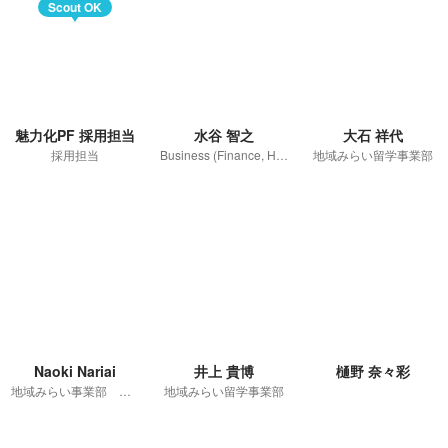
Scout OK
魅力化PF 採用担当
水谷 智之
大石 祥代
採用担当
Business (Finance, HR etc.)
地域みらい留学事業部
Naoki Nariai
井上 貴博
樋野 奈々彩
地域みらい事業部 事業マネージャー
地域みらい留学事業部