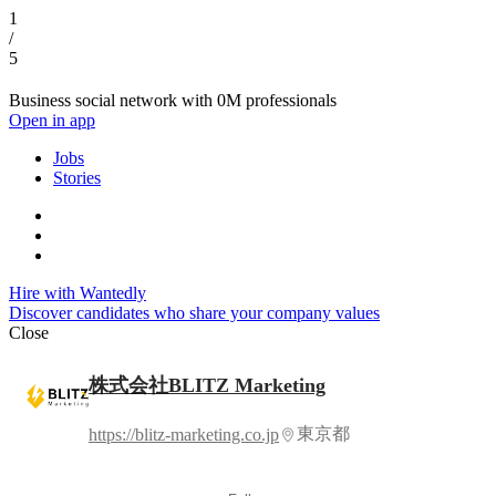
1
/
5
Business social network with 0M professionals
Open in app
Jobs
Stories
Hire with Wantedly
Discover candidates who share your company values
Close
株式会社BLITZ Marketing
東京都
https://blitz-marketing.co.jp