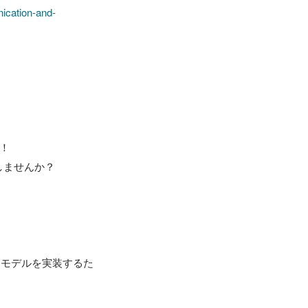
ication-and-


ませんか？

習モデルを実装するた