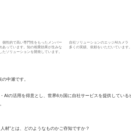
、個性的で高い専門性をもったメンバー
自社ソリューションのエッジAIカメラ
めあっています。知の相乗効果が生みな
多くの実績、依頼をいただいています
したソリューションを開発しています。
代表の中瀬です。

・AIの活用を得意とし、世界6カ国に自社サービスを提供しているビ
る人材”とは、どのようなものかご存知ですか？
