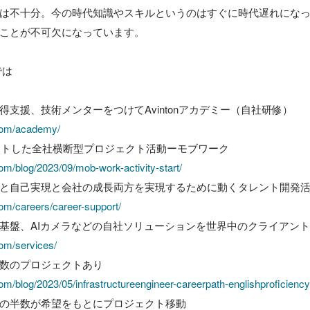
は不十分。今の時代知識やスキルというのはすぐに時代遅れにな
ことが不可欠になっています。

は

支援、技術メンターをつけてAvintonアカデミー（自社研修）

.com/academy/
タートした全社横断型プロジェクト活動ーモブワーク

com/blog/2023/09/mob-work-activity-start/
と自己実現と会社の成長両方を実現するために動くタレント開発活
com/careers/career-support/
基盤、AIカメラなどの自社ソリューションを世界中のクライアント
com/services/
数のプロジェクトあり

com/blog/2023/05/infrastructureengineer-careerpath-englishproficiency
の半数が希望をもとにプロジェクト移動
