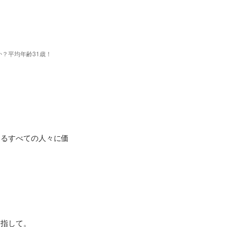
？平均年齢31歳！


わるすべての人々に価
指して。
