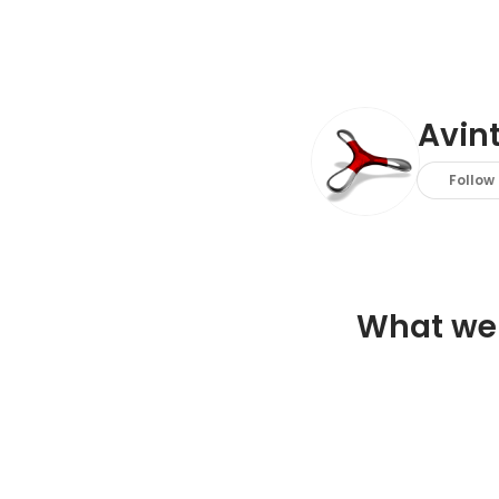
Avi
Follow
What we