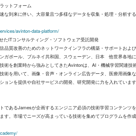
ラットフォーム

速な到来に伴い、大容量且つ多様なデータを収集・処理・分析す
ervices/avinton-data-platform/
せたITコンサルティング・ソフトウェア受託開発

信品質改善のためのネットワークインフラの構築・サポートおよ
ンガポール、ブルネイ共和国、スウェーデン、日本　他世界各地に
術を創業時から強みとしてきたAvintonは、AI・機械学習関連
技術を用いて、画像・音声・オンライン広告データ、医療用画像
ションを提供や自社サービスの開発、研究開発に力を入れています


であるJamesが企画するエンジニア必須の技術学習コンテンツをAv
ます。市場でニーズが高まっている技術を集めてプログラムを作
/academy/