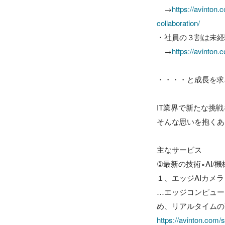
　→
https://avinton
collaboration/
・社員の３割は未経
　→
https://avinton.
・・・・と成長を求
IT業界で新たな挑
そんな思いを抱くあな
主なサービス

①最新の技術×AI/
１、エッジAIカメラ

…エッジコンピュー
https://avinton.com/