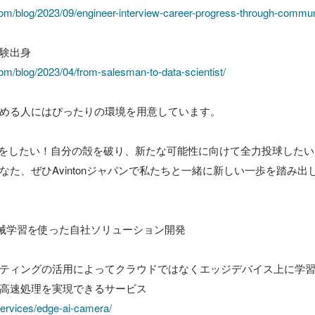
.com/blog/2023/09/engineer-interview-career-progress-through-commun
験出身

com/blog/2023/04/from-salesman-to-data-scientist/
める人にはぴったりの環境を用意しています。

戦をしたい！自分の殻を破り、新たな可能性に向けて全力投球したい！
た、ぜひAvintonジャパンで私たちと一緒に新しい一歩を踏み出し
機械学習を使った自社ソリューション開発

ティングの活用によってクラウドではなくエッジデバイス上に学
services/edge-ai-camera/