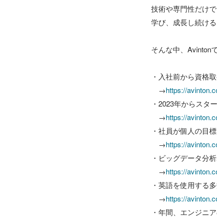
技術や専門性だけで
学び、成長し続ける
そんな中、Avintonで
・入社前から資格取得
　→
https://avinton
・2023年からス
　→
https://avinton.
・社員が個人の目標
　→
https://avinton.
・ビッグデータ分析
　→
https://avinton.
・英語を使用する多
　→
https://avinton.
・年間、エンジニア