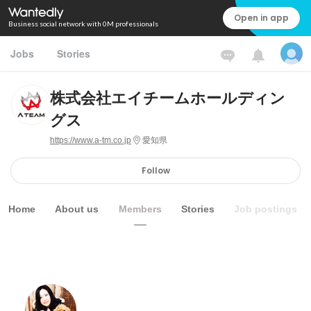
Open in app
Business social network with 0M professionals
Jobs
Stories
株式会社エイチームホールディン
グス
https://www.a-tm.co.jp
愛知県
Follow
Home
About us
Members
Stories
Job postings