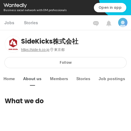
Open in app
Business social network with 0M professionals
Jobs
Stories
SideKicks株式会社
https://side-k.co.jp
東京都
Follow
Home
About us
Members
Stories
Job postings
What we do