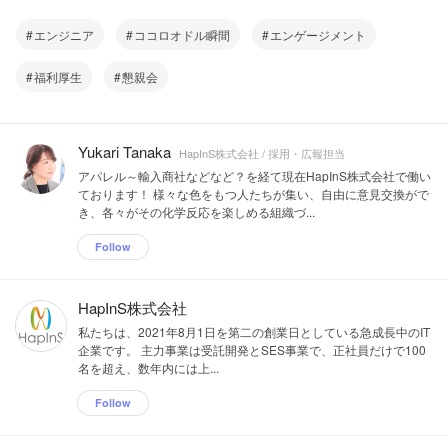
エンジニア
ココロオドル瞬間
エンゲージメント
福利厚生
懇親会
Yukari Tanaka
HapInS株式会社 / 採用・広報担当
アパレル～輸入商社などなど？を経て現在HapInS株式会社で働い
ております！ 様々な色をもつ人たちが集い、自由に意見交換がで
き、各々がその化学反応を楽しめる組織づ...
Follow
HapInS株式会社
私たちは、2021年8月1日を第二の創業日としている急成長中のIT
企業です。 主力事業は受託開発とSES事業で、正社員だけで100
名を超え、数年内には上...
Follow