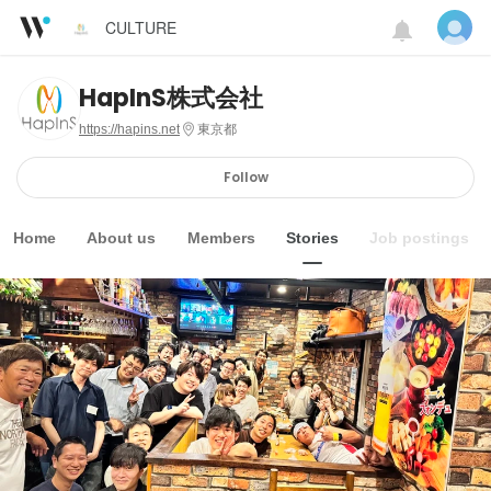
CULTURE
HapInS株式会社
https://hapins.net
東京都
Follow
Home
About us
Members
Stories
Job postings