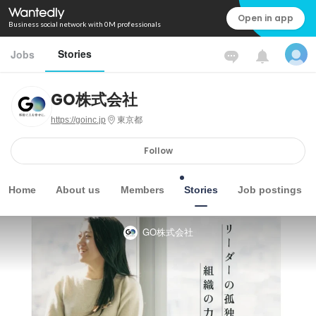
Open in app
Business social network with 0M professionals
Stories
Jobs
GO株式会社
https://goinc.jp
東京都
Follow
Home
About us
Members
Stories
Job postings
GO株式会社