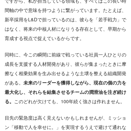
ですから、私が担当している領域も、すべてはこの長い時
間軸の中で意味を持つように繋がっています。たとえば、
新卒採用をL&Dで担っているのは、彼らを「若手戦力」で
はなく、将来の中核人材になりうる存在として、早期から
育成する視点で捉えているからです。
同時に、今この瞬間に前線で戦っている社員一人ひとりの
成長を支援する人材開発があり、彼らが集まったときに摩
擦なく相乗効果を生み出せるような土壌を整える組織開発
がある。
未来のリーダーを獲得しながら、現在の個の力を
最大化し、それらを結集させるチームの潤滑油を注ぎ続け
る。
このどれが欠けても、100年続く強さは作れません。
目先の緊急度は高く見えないかもしれませんが、ミッショ
ン「移動で人を幸せに。」を実現するうえで避けて通れな