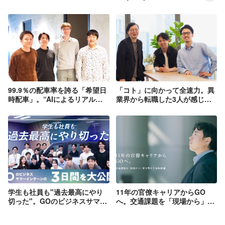
99.9％の配車率を誇る「希望日
「コト」に向かって全速力。異
時配車」。“AIによるリアルタ
業界から転職した3人が感じる
イム需給予測”で、タクシー業
GOのカルチャーとは？
界の課題を解決！
学生も社員も"過去最高にやり
11年の官僚キャリアからGO
切った"。GOのビジネスサマー
へ。交通課題を「現場から」解
インターンの3日間を大公開！
き明かす最短距離