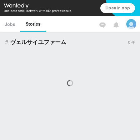
Open in app
Business social network with 0M professionals
Stories
Jobs
#
ヴェルサイユファーム
0
件