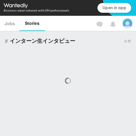
Open in app
Business social network with 0M professionals
Stories
Jobs
#
インターン生インタビュー
0
件