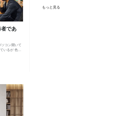
月
月
12
7
(1)
(1)
もっと見る
月
月
2
7
(1)
(1)
、勇者であ
パソコン開いて
ているが 色ん
には慎重になっ
ていただけるお