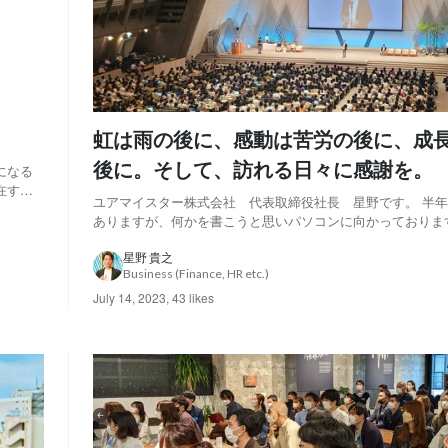
虹は雨の後に、感動は苦労の後に、成
後に。そして、訪れる日々に感謝を。
になる
在す
ユアマイスター株式会社 代表取締役社長 星野です。 半
、時間
ありますが、何かを書こうと思いパソコンに向かっておりま
れぞれ
事を書くときは、自分の中で何かを伝えたいときや整理をし
のですが、今回は、自分の中で”新しい自分が芽生え始めてい
星野 貴之
Business (Finance, HR etc.)
があるのと、応援していただける方たちに改...
July 14, 2023
,
43 likes