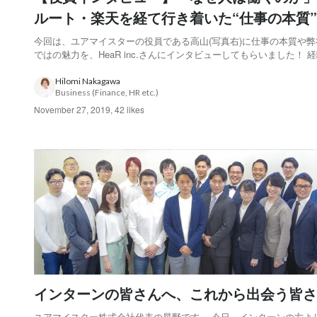
ルート・楽天を経て行き着いた“仕事の本質”
今回は、ユアマイスターの役員である高山(写真右)に仕事の本質や弊
ではの魅力を、HeaR inc.さんにインタビューしてもらいました！ 
ものに意味はない。大事なのは経験からで身につけた“姿勢” ーユア
ーにジョインした理由を教えてください！ 僕がジョインした理由は
Hilomi Nakagawa
Business (Finance, HR etc.)
す。 1つは「自分ができな...
November 27, 2019
,
42 likes
インターンの皆さんへ、これから出会う皆さ
ユアマイスター株式会社代表の星野です。 今日、インターンの方よ