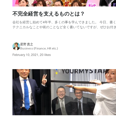
不完全経営を支えるものとは？
会社を経営し始めて4年半、多くの事を学んできました。 今日、書
テクニカルなことや術のことなど全く書いてないですが、ぜひお付
ださい。 今回、ご縁があって、このnoteの画像にある「ダンナの昼
いう番組に密着取材をしていただき、その様子や私の考えを全国ネ
送していただいた。こんな機会は滅多に...
星野 貴之
Business (Finance, HR etc.)
February 10, 2021
,
20 likes