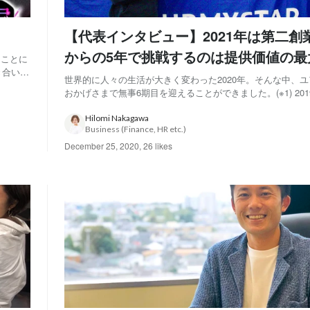
【代表インタビュー】2021年は第二創
からの5年で挑戦するのは提供価値の最
くことに
き合いく
世界的に人々の生活が大きく変わった2020年。そんな中、
顔」と
おかげさまで無事6期目を迎えることができました。(※1) 20
ットで放
数は20名でしたが、2020年12月現在は50名と多くの新しい
とができました。2021年はさらに飛躍することを目指し、
Hilomi Nakagawa
Business (Finance, HR etc.)
付けています。 ...
December 25, 2020
,
26 likes