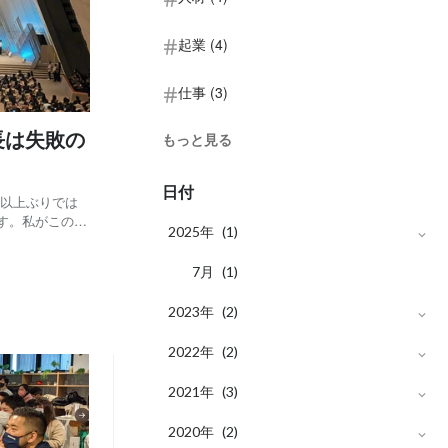
起業 (4)
仕事 (3)
長は失敗の
もっと見る
日付
年以上ぶりでは
す。私がこの記
2025年
(1)
たいときが多い
る”という感覚
月
7
(1)
2023年
(2)
月
2022年
11
(1)
(2)
月
月
2021年
7
6
(1)
(1)
(3)
月
月
2020年
5
8
(1)
(1)
(2)