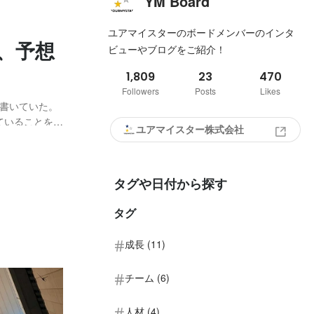
YM Board
ユアマイスターのボードメンバーのインタ
、予想
ビューやブログをご紹介！
1,809
23
470
Followers
Posts
Likes
eに書いていた。
teに書いていることをこ
ユアマイスター株式会社
録お願いしま
タグや日付から探す
タグ
成長 (11)
チーム (6)
人材 (4)