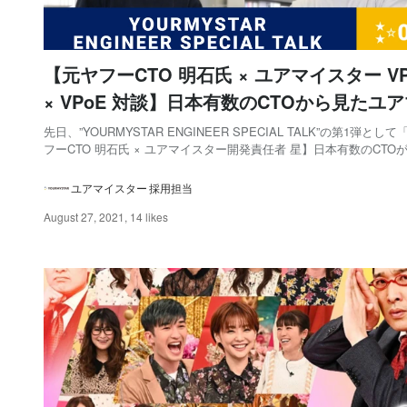
【元ヤフーCTO 明石氏 × ユアマイスター VP
× VPoE 対談】日本有数のCTOから見たユ
スターとプロダクト
先日、”YOURMYSTAR ENGINEER SPECIAL TALK”の第1弾とし
フーCTO 明石氏 × ユアマイスター開発責任者 星】日本有数のCTO
ンジニアのキャリアとは /
https://www.wantedly.com/companies/yourmystar/post_artic...
ユアマイスター 採用担当
August 27, 2021
,
14 likes