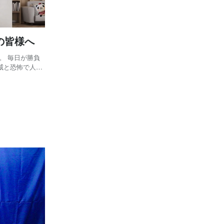
の皆様へ
。 毎日が勝負
威と恐怖で人々
はしていなかっ
を人々が過ごし