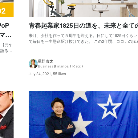
oP
青春起業家1825日の道を、未来と全て
アマイ
来月、会社を作って５周年を迎える。日にして1825日くらい
で毎日を一生懸命駆け抜けてきた。 この2年弱、コロナの猛
て「【元ヤ
の生活は変わっていった。こんな事が起きるなんて当然想定
が語るエ
たが現実に起きており、早く終焉を迎えて、より自由な生活
て、時間的規制や移動規制とかがなくな...
星野 貴之
Business (Finance, HR etc.)
July 24, 2021
,
55 likes