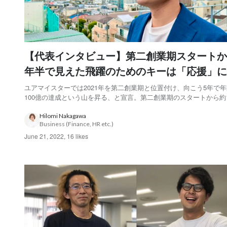
【代表インタビュー】第二創業期スタートか
年半で見えた飛躍のためのキーは「応援」に
ユアマイスターでは2021年を第二創業期と位置付け、向こう5年で
100億の達成という山を昇る、と宣言。第二創業期のスタートから約
った今、代表の目に映るものとは。代表のインタビューを通じてお
す。 toCとtoBの2本の土台は整った、あとは走り切るのみ ー第二創
Hilomi Nakagawa
Business (Finance, HR etc.)
スタートから1年半が経過し...
June 21, 2022
,
16 likes