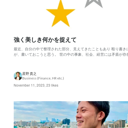
強く美しき何かを捉えて
最近、自分の中で整理された部分、見えてきたこともあり 殴り書き
が、書いておこうと思う。 世の中の事象、社会、経営には矛盾が存
る。 なぜ矛盾が発生するのか 社会や経営、人には様々な立場や視点
軸がある。 殆どの事象は、その複数の側面で見たり考えた時に、そ
違うことが 正解になることが多い。 過去...
星野 貴之
Business (Finance, HR etc.)
November 11, 2023
,
23 likes