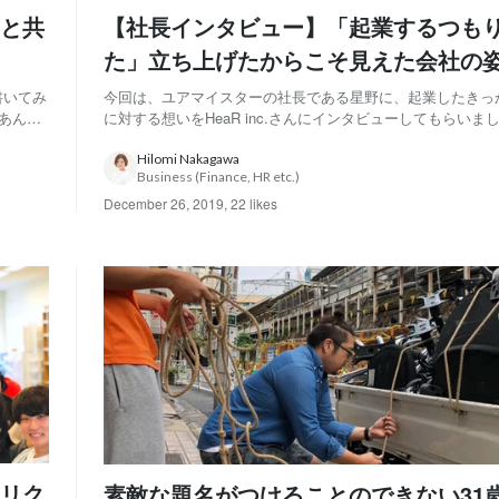
と共
【社長インタビュー】「起業するつも
た」立ち上げたからこそ見えた会社の
書いてみ
今回は、ユアマイスターの社長である星野に、起業したきっ
あんな
に対する想いをHeaR inc.さんにインタビューしてもらいま
する。
経験が事業のアイディアに ー創業に到るまでの経緯を教えて
久しぶ
直、元々起業することは考えていませんでした。 前職の楽
Hilomi Nakagawa
Business (Finance, HR etc.)
時に、投資家の方とお話をする機...
December 26, 2019
,
22 likes
リク
素敵な題名がつけることのできない31