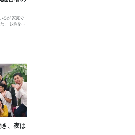
いるが 家庭で
た。 お酒を飲
ひたすら
て多くしている。
働き、夜は