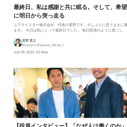
最終日、私は感謝と共に眠る。そして、希望
に明日から突っ走る
ユアマイスター株式会社 代表の星野です。久しぶりに思うままに
ます。 今日は私にとって最終日でした。 毎日怒涛のように過ごし、
こともあればこんなこともある日々。 それが当たり前のように発生
嵐のような、横殴りの風が吹く毎日の中に、今日は節目があった。 
星野 貴之
Business (Finance, HR etc.)
りに、心が揺さぶられる物を感じた。久し...
July 09, 2020
,
23 likes
【役員インタビュー】「なぜ人は働くのか」