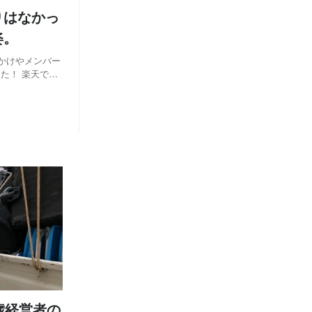
りはなかっ
姿。
かけやメンバー
した！ 楽天での
ください。 正
天で働いていた
歳経営者の