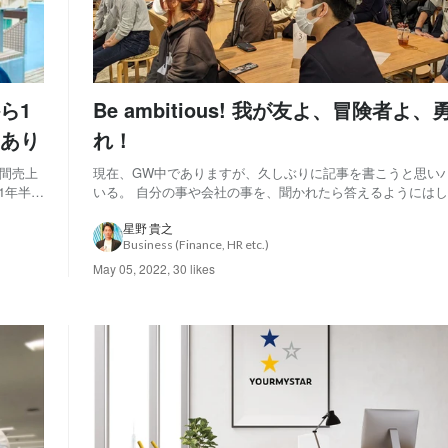
ら1
Be ambitious! 我が友よ、冒険者よ
あり
れ！
年間売上
現在、GW中でありますが、久しぶりに記事を書こうと思い
1年半経
いる。 自分の事や会社の事を、聞かれたら答えるようにはし
届けしま
な事があるし、社会不安も高い中で、より自分の言動や行動
業期の
ていってるのだと思う。 応援してくださる皆様、ご利用し
星野 貴之
Business (Finance, HR etc.)
客様への責任というのが本当に大きくなって...
May 05, 2022
,
30 likes