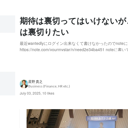
期待は裏切ってはいけないが
は裏切りたい
最近wantedlyにログイン出来なくて書けなかったのでnot
https://note.com/yourmystar/n/need2e34ba451 no
ちらにも抜粋して記載させていただきます。ぜひハートと登
す！ 複数の投稿をまとめたので、文脈が変な部分もあり...
星野 貴之
Business (Finance, HR etc.)
July 03, 2025
,
10 likes