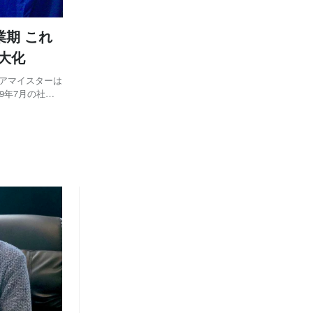
業期 これ
大化
ユアマイスターは
19年7月の社員
仲間を迎えるこ
第二創業期と位置