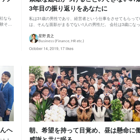
3年目の振り返りをあなたに
社なら
私は31歳の男性であり、経営者という仕事をさせてもらって
経験その
は、そんな面影がまるでない1人の男性だ。 会社は3歳になっ
マイスタ
まなくなった私は、夜もあまり寝ないタイプになったので、
2つで
Youtubeを見たり 本を読んだりと「無」であることもあえ
星野 貴之
Business (Finance, HR etc.)
解釈があまり必要のない感情のまま...
October 14, 2019
,
17 likes
んへ
朝、希望を持って目覚め、昼は懸命に
感謝と共に眠る
りある