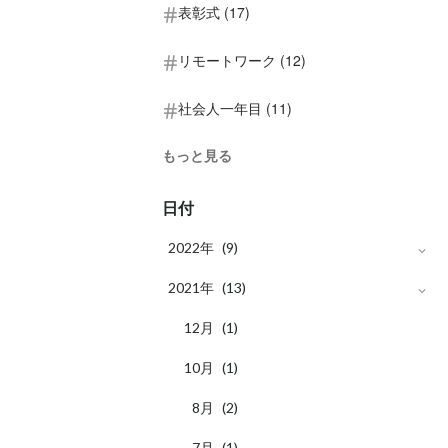
表彰式 (17)
リモートワーク (12)
社会人一年目 (11)
もっと見る
日付
2022年
(9)
月
2021年
12
(1)
(13)
月
月
11
12
(1)
(1)
月
月
10
10
(1)
(1)
月
月
9
8
(1)
(2)
月
月
7
7
(1)
(1)