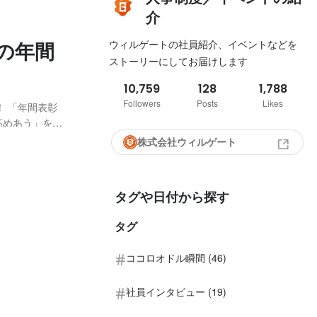
介
ウィルゲートの社員紹介、イベントなどを
期の年間
ストーリーにしてお届けします
10,759
128
1,788
Followers
Posts
Likes
！ 「年間表彰
高めあう」を目
年に1度のビッ
株式会社ウィルゲート
彰式の様子をお
タグや日付から探す
タグ
ココロオドル瞬間 (46)
社員インタビュー (19)