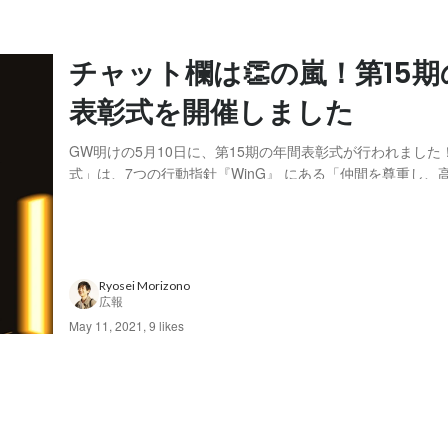
チャット欄は👏の嵐！第15
表彰式を開催しました
GW明けの5月10日に、第15期の年間表彰式が行われました
式」は、7つの行動指針『WinG』 にある「仲間を尊重し、
的に、年間を通じて活躍した社員を全社員で賞賛し合う、1
グイベントです💪 今回は、そんな感動と涙の第15期年間表
届けします！ 前回に引き続きオン...
Ryosei Morizono
広報
May 11, 2021
,
9 likes