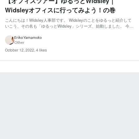
【オフィスツアー】ゆるっとWidsley｜
Widsleyオフィスに行ってみよう！の巻
こんにちは！Widsley人事部です。 Widsleyのことをゆるっと紹介して
いこう、その名も「ゆるっとWidsley」シリーズ、始動しました。 今回
は、移転したWidsleyの新しいオフィスを探検しに行きたいと思いま
す！！ 人数も増えて新しくなったオフィスはどんな感じなのでしょう
Eriko Yamamoto
Other
か？わくわく😊 早速Let's ...
October 12, 2022
,
4 likes