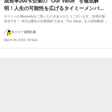
成長率200％企業の “Our Value” を徹底解
明！人生の可能性を広げるタイミーメンバー
の価値観に迫る
タイミーのWantedlyをご覧いただきありがとうございます。採用広報
担当です！ 本日は弊社の行動指針である『Our Value』を人材戦略部 部
長 坂田さんと一緒に掘り下げていきたいと思います。急成長ベンチャ
ーならではの組織風土や、メンバーの想いが社会にどのようなインパク
タイミー 採用広報
トを与えているかに注目してみてください！...
March 06, 2024
,
18 likes