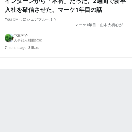
インターンから「本番」だった。2週間で新卒
入社を確信させた、マーケ1年目の話
Youは何しにシェアフルへ！？
-マーケ1年目・山本大祈心が語
る、試行錯誤のリアル‐ こんにちは、採用担当です！ 2026年、新しい
連載企画をスタートします。その名も…… 「Youは何しにシェアフル
中本 裕介
人事部人材開発室
へ！？」 若手や新入社員にフォーカスして、「なぜシェアフル？」
「実際どうなの？...
7 months ago,
3 likes