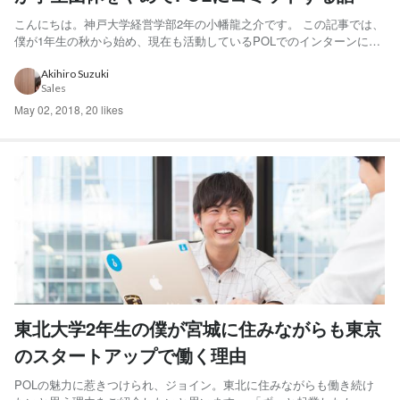
こんにちは。神戸大学経営学部2年の小幡龍之介です。 この記事では、
僕が1年生の秋から始め、現在も活動しているPOLでのインターンにつ
いて紹介したいと思います。 とにかくビジネスに飛び込みたかった 1
年生の春にビジネス系の学生団体に入って、実際に法人営業に行くな
Akihiro Suzuki
Sales
ど積極的に活動していました。 しかし、もっと深くビジ...
May 02, 2018
,
20 likes
東北大学2年生の僕が宮城に住みながらも東京
のスタートアップで働く理由
POLの魅力に惹きつけられ、ジョイン。東北に住みながらも働き続け