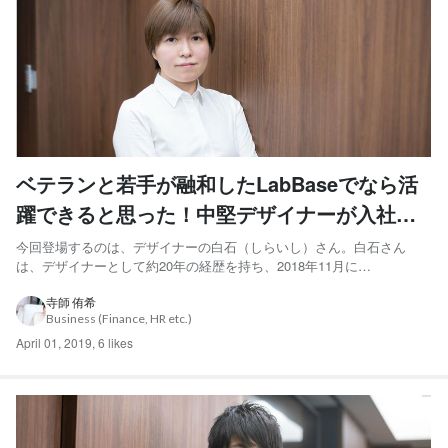
ベテランと若手が融和したLabBaseでなら活
躍できると思った！中堅デザイナーが入社し
たわけ
今回登場するのは、デザイナーの白石（しらいし）さん。白石さん
は、デザイナーとして約20年の経歴を持ち、2018年11月に
LabBase（旧会社名：POL）に入社してきました。豊富な経験を持つ白
石さんが、設立3年目のスタートアップに転職してきた理由と、これか
寺師 侑希
Business (Finance, HR etc.)
ら当社で成し遂げたいことについてお伺いしました。 デザイナ...
April 01, 2019
,
6 likes