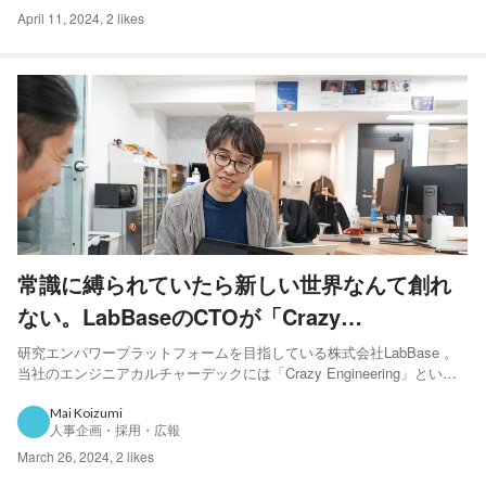
April 11, 2024
,
2 likes
常識に縛られていたら新しい世界なんて創れ
ない。LabBaseのCTOが「Crazy
Engineering」に込めた想いを語る
研究エンパワープラットフォームを目指している株式会社LabBase 。
当社のエンジニアカルチャーデックには「Crazy Engineering」という
コンセプトが記載されています。今回はこの「Crazy Engineering」を
策定したCTOの佐々木に、その想いを伺いました。 研究者も、エンジ
Mai Koizumi
人事企画・採用・広報
ニアもCrazy...
March 26, 2024
,
2 likes