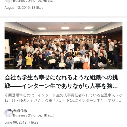
Business (Finance, HR etc.)
か。今後の展望も合わせて聞いてきました！ 1度...
August 13, 2019
,
18 likes
会社も学生も幸せになれるような組織への挑
戦――インターン生でありながら人事を務め
る金重さん
今回登場するのは、インターン生の人事責任者をしている金重幸人（か
ねしげ・ゆきと）さん。金重さんが、POLにインターン生としてジョイ
ンしたのは2017年の夏のこと。現在は、インターン生でありながら、
全国各地のインターン生50人を取りまとめる人事として活躍していま
寺師 侑希
Business (Finance, HR etc.)
す。今回は、そんな金重さんにPOLでインターンをする魅...
June 06, 2019
,
7 likes