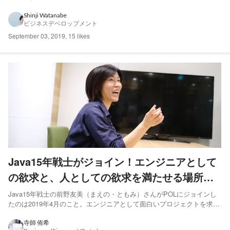
にジョインしました。新卒入社したSoftbankを飛び出して、スタートア
ップのPOLを選んだ理由や、これまでに感じたPOLの魅力についてお話
Shinji Watanabe
ビジネスデベロップメント
を聞きました！ 「このまま...
September 03, 2019
,
15 likes
Java15年戦士がジョイン！エンジニアとして
の欲求と、人としての欲求を満たせる場所が
ここだった
Java15年戦士の前野友美（まえの・ともみ）さんがPOLにジョインし
たのは2019年4月のこと。エンジニアとして面白いプロジェクトを求め
る中で出合ったのがPOLでした。とはいえ、当初は別の業界を志して
いたとか。それなのにPOLに入社を決めた理由は何だったのでしょう
寺師 侑希