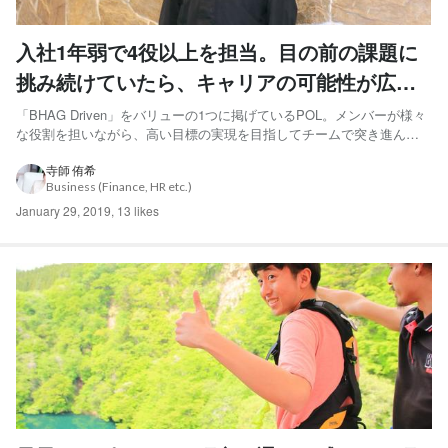
入社1年弱で4役以上を担当。目の前の課題に
挑み続けていたら、キャリアの可能性が広が
っていた。
「BHAG Driven」をバリューの1つに掲げているPOL。メンバーが様々
な役割を担いながら、高い目標の実現を目指してチームで突き進んで
います。そこで今回は、これまで営業・マーケティング・CS（カスタ
マーサクセス）・採用と数々の役割を担ってきた、宮崎航一さんにイ
寺師 侑希
Business (Finance, HR etc.)
ンタビューしました！ 知識・経験ゼロから、1年で3...
January 29, 2019
,
13 likes