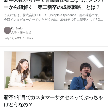
ーから紐解く「第二新卒の成長戦略」とは？
こんにちは。株式会社POL PX（People eXperience）部の遠藤です。
今回インタビューさせていただくのは、2018年10月に新卒としてPOL
へジョインした岸本 雅史（きしもと・まさし）さん。 セールス組織の
立ち上げ、to Bマーケチームの立ち上げを経て、入社して1年で営業責
Kai Endo
人事・採用担当
任者として営業チームのマ...
July 09, 2021
,
15 likes
新卒1年目でカスタマーサクセスってぶっちゃ
けどうなの？