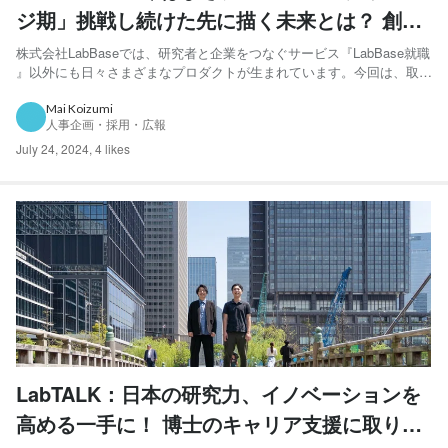
ジ期」挑戦し続けた先に描く未来とは？ 創業
期メンバーの想いに迫る
株式会社LabBaseでは、研究者と企業をつなぐサービス『LabBase就職
』以外にも日々さまざまなプロダクトが生まれています。今回は、取締
役の松﨑太河さんと橋本光さんに話を伺います。 左：橋本 右：松
﨑 LabBaseで働くことが楽しいふたり __まずはおふたりの自己紹介を
Mai Koizumi
人事企画・採用・広報
お願いします。 松﨑：取締役...
July 24, 2024
,
4 likes
LabTALK：日本の研究力、イノベーションを
高める一手に！ 博士のキャリア支援に取り組