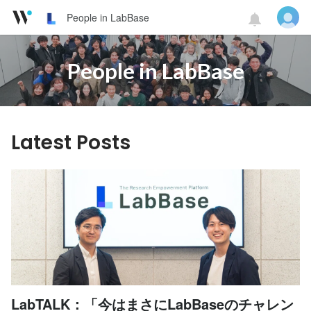
People in LabBase
People in LabBase
Latest Posts
LabTALK：「今はまさにLabBaseのチャレン