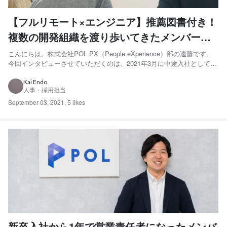
【フルリモート×エンジニア】推薦図書付き！
複数の開発組織を渡り歩いてきたメンバーだ
からこそ分かる、POLエンジニアチームの“真
こんにちは。株式会社POL PX（People eXperience）部の遠藤です。
今回インタビューさせていただくのは、2021年3月に中途入社として
の強さ”とは？
POLへジョインしたエンジニアメンバーの坂本 圭佑（さかもと・けい
すけ）さん。 現在は金沢に在住しており、選考から入社後まで全てフ
Kai Endo
人事・採用担当
ルリモートで参加しております。 ...
September 03, 2021
,
5 likes
新卒入社から1年で営業責任者になったメンバ