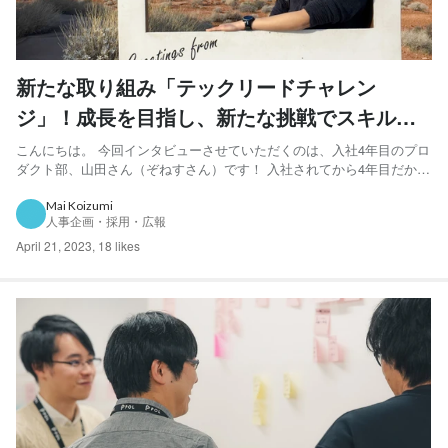
新たな取り組み「テックリードチャレン
ジ」！成長を目指し、新たな挑戦でスキルを
磨くエンジニアにインタビュー！
こんにちは。 今回インタビューさせていただくのは、入社4年目のプロ
ダクト部、山田さん（ぞねすさん）です！ 入社されてから4年目だから
こそ分かる、LabBaseプロダクト部の業務や伸びしろについてお話しし
ていただきました！その他にも、今回はぞねすさんがチャレンジされた
Mai Koizumi
人事企画・採用・広報
テックリードチャレンジについてもお聞きしました...
April 21, 2023
,
18 likes