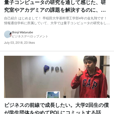
量子コンピュータの研究を通して感じた、研
究室やアカデミアの課題を解決するのに、
POLという場を選んだ3つの理由
自己紹介 はじめまして！ 早稲田大学基幹理工学部4年の金丸翔です！
情報通信学科に所属していて、大学では量子コンピュータの研究をして
います。 量子コンピュータの研究と言っても、ハードウェアではなく
ソフトウェアの開発をしています。 POLには5ヶ月前くらいにジョイン
Shinji Watanabe
ビジネスデベロップメント
し、主にバックエンドの開発をしています。 フロント...
July 03, 2018
,
23 likes
ビジネスの前線で成長したい。大学2回生の僕
が学生団体をやめてPOLにコミットする話