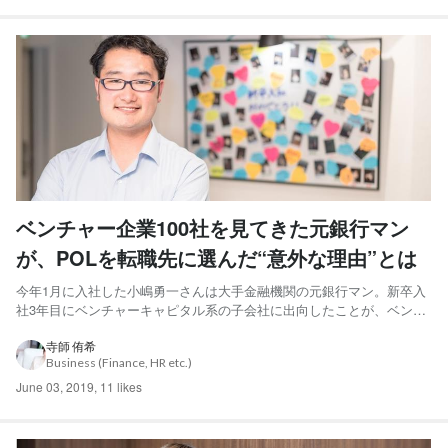
ベンチャー企業100社を見てきた元銀行マン
が、POLを転職先に選んだ“意外な理由”とは
今年1月に入社した小嶋勇一さんは大手金融機関の元銀行マン。新卒入
社3年目にベンチャーキャピタル系の子会社に出向したことが、ベンチ
ャー企業へ強い関心を抱くきっかけになったと言います。 前職で100社
以上と関わり“ベンチャー企業の目利き”と言っても過言ではない小嶋さ
寺師 侑希
Business (Finance, HR etc.)
んが、転職先としてPOLを選んだ理由は一体何だったの...
June 03, 2019
,
11 likes