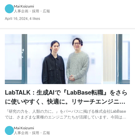
加するというドイツ出身でプラットフォーム開発本部のヤーノシュさん
と、このLT会を主催するリサーチエンジニアの松井さんにお話を伺い
Mai Koizumi
人事企画・採用・広報
ます。 LabBaseに入社するため...
April 16, 2024
,
4 likes
LabTALK：生成AIで『LabBase転職』をさら
に使いやすく、快適に。リサーチエンジニア
とBizDev対談
『研究の力を、人類の力に。』をパーパスに掲げる株式会社LabBase
では、さまざまな業種のエンジニアたちが活躍しています。今回はま
さに黎明期を迎えている『LabBase転職 』に関わる2人にフォーカス。
リサーチエンジニアの渡辺さんとBizDev（ビズデブ）として活躍する
Mai Koizumi
人事企画・採用・広報
飯田さんによる対談です。 エンジニアととも...