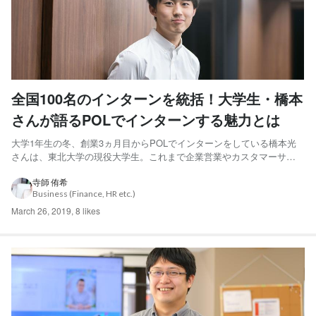
全国100名のインターンを統括！大学生・橋本
さんが語るPOLでインターンする魅力とは
大学1年生の冬、創業3ヵ月目からPOLでインターンをしている橋本光
さんは、東北大学の現役大学生。これまで企業営業やカスタマーサク
セスなどを経験し、現在はLabBaseの学生部責任者として、全国のイン
ターン組織を統括しています。今回は、そんな橋本さんにPOLでイン
寺師 侑希
Business (Finance, HR etc.)
ターンをする魅力や、POLのインターンを楽しめる人の...
March 26, 2019
,
8 likes