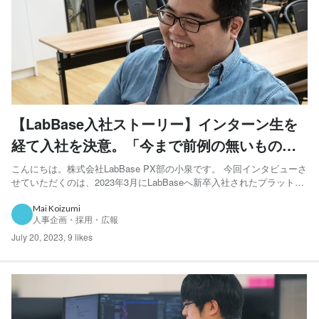
【LabBase入社ストーリー】インターン生を
経て入社を決意。「今まで前例の無いものを
作りたい」エンジニアとしての挑戦とこれか
こんにちは。株式会社LabBase PX部の小泉です。 今回インタビューさ
せていただくのは、2023年3月にLabBaseへ新卒入社されたプラットフ
ら
ォーム開発本部の田尻さんです！ インターンを通してなぜLabBaseに
入社を決意したのか、LabBaseの魅力やプラットフォーム開発本部の魅
Mai Koizumi
人事企画・採用・広報
力などLabBaseのエン...
July 20, 2023
,
9 likes