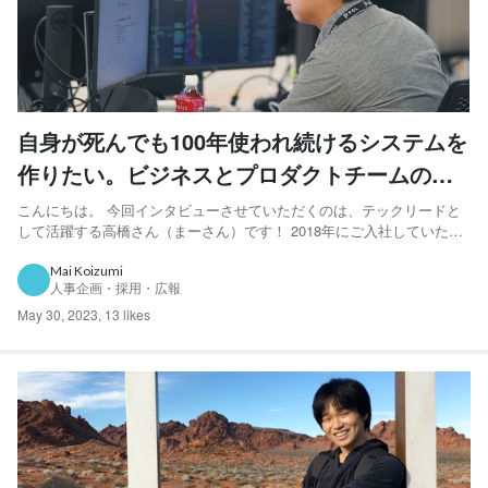
自身が死んでも100年使われ続けるシステムを
作りたい。ビジネスとプロダクトチームの一
体化でプロダクト価値向上を目指すテックリ
こんにちは。 今回インタビューさせていただくのは、テックリードと
して活躍する高橋さん（まーさん）です！ 2018年にご入社していただ
ードの挑戦とは？
いてから大活躍しているまーさんに、LabBaseのエンジニア組織のこ
と、自身の想いについて、たくさんお話をしていただきました！
Mai Koizumi
人事企画・採用・広報
GitHub：https://github.com/t...
May 30, 2023
,
13 likes