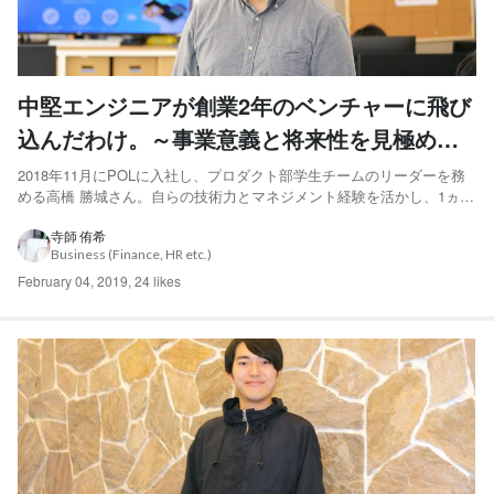
中堅エンジニアが創業2年のベンチャーに飛び
込んだわけ。～事業意義と将来性を見極めた
ポイントとは～
2018年11月にPOLに入社し、プロダクト部学生チームのリーダーを務
める高橋 勝城さん。自らの技術力とマネジメント経験を活かし、1ヵ月
半という短期間で数々のチーム改革を推進してきました。周囲が思わず
目を見張るようなその行動の源泉には、どんな思いがあるのでしょう
寺師 侑希
Business (Finance, HR etc.)
か？高橋さんに、入社の経緯を交えて話を聞きました。 ...
February 04, 2019
,
24 likes