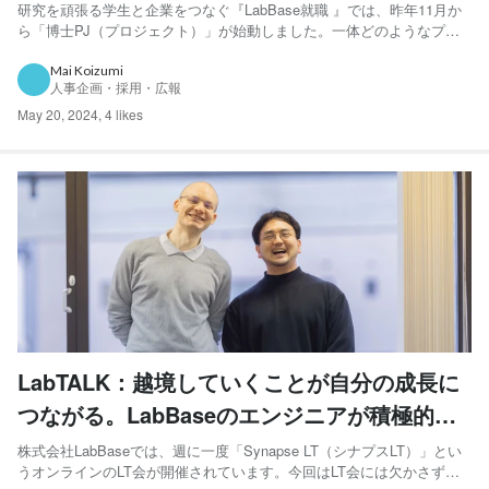
む2人に、「博士PJで挑む課題と展望」を訊く
研究を頑張る学生と企業をつなぐ『LabBase就職 』では、昨年11月か
ら「博士PJ（プロジェクト）」が始動しました。一体どのようなプロ
ジェクトなのでしょうか？ 担当する宮﨑航一さんと尾崎勇仁さんに話
を伺います。 左：尾崎 右：宮﨑 博士課程の就活を支援する「博士
Mai Koizumi
人事企画・採用・広報
PJ」とは？ __まずはおふたりの自己紹介からお...
May 20, 2024
,
4 likes
LabTALK：越境していくことが自分の成長に
つながる。LabBaseのエンジニアが積極的に
勉強会に参加する理由とは？
株式会社LabBaseでは、週に一度「Synapse LT（シナプスLT）」とい
うオンラインのLT会が開催されています。今回はLT会には欠かさず参