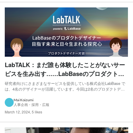
LabTALK：まだ誰も体験したことがないサー
ビスを生み出す……LabBaseのプロダクトデ
ザイナーが目指す未来と日々生まれる探究心
研究者向けにさまざまなサービスを提供している株式会社LabBase で
は、4名のデザイナーが活躍しています。今回は2名のプロダクトデザ
イナーに取材。事業が拡大・成長していく中で、どのように「デザイ
ンの力」を発揮しているのでしょうか？ 今年で6年目を迎えるデザイナ
Mai Koizumi
人事企画・採用・広報
ーのがじゅさんと、3年目のぱぺさんが描くこれからにつ...
March 12, 2024
,
5 likes